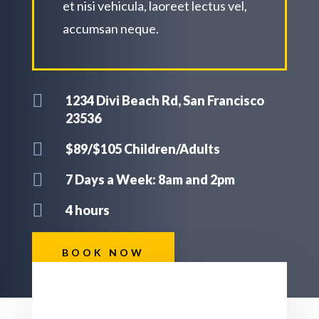
et nisi vehicula, laoreet lectus vel,
accumsan neque.

1234 Divi Beach Rd, San Francisco
23536

$89/$105 Children/Adults

7 Days a Week: 8am and 2pm

4 hours
BOOK NOW