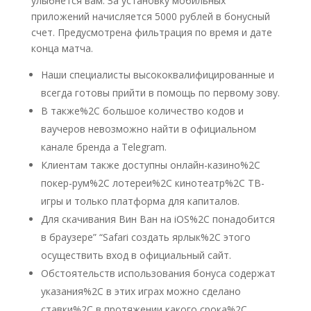
улыбнётся вам. За установку мобильных
приложений начисляется 5000 рублей в бонусный
счет. Предусмотрена фильтрация по время и дате
конца матча.
Наши специалисты высококвалифицированные и
всегда готовы прийти в помощь по первому зову.
В также%2C большое количество кодов и
ваучеров невозможно найти в официальном
канале бренда а Telegram.
Клиентам также доступны онлайн-казино%2C
покер-рум%2C лотереи%2C кинотеатр%2C ТВ-
игры и только платформа для капиталов.
Для скачивания Вин Ван на iOS%2C понадобится
в браузере” “Safari создать ярлык%2C этого
осуществить вход в официальный сайт.
Обстоятельств использования бонуса содержат
указания%2C в этих играх можно сделано
ставки%2C в протяжении какого срока%2C