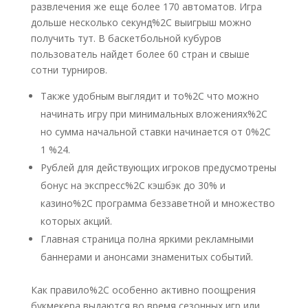
развлечения же еще более 170 автоматов. Игра
дольше несколько секунд%2C выигрыш можно
получить тут. В баскетбольной кубуров
пользователь найдет более 60 стран и свыше
сотни турниров.
Также удобным выглядит и то%2C что можно
начинать игру при минимальных вложениях%2C
но сумма начальной ставки начинается от 0%2C
1 %24.
Рублей для действующих игроков предусмотрены
бонус на экспресс%2C кэшбэк до 30% и
казино%2C программа беззаветной и множество
которых акций.
Главная страница полна яркими рекламными
баннерами и анонсами знаменитых событий.
Как правило%2C особенно активно поощрения
букмекера выдаются во время сезонных игр или