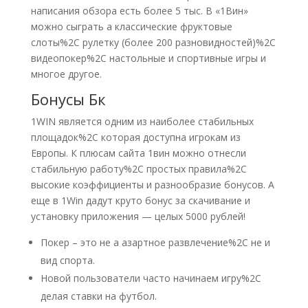
написания обзора есть более 5 тыс. В «1Вин»
можно сыграть а классические фруктовые
слоты%2C рулетку (более 200 разновидностей)%2C
видеопокер%2C настольные и спортивные игры и
многое другое.
Бонусы Бк
1WIN является одним из наиболее стабильных
площадок%2C которая доступна игрокам из
Европы. К плюсам сайта 1вин можно отнесли
стабильную работу%2C простых правила%2C
высокие коэффициенты и разнообразие бонусов. А
еще в 1Win дадут круто бонус за скачивание и
установку приложения — целых 5000 рублей!
Покер – это не а азартное развлечение%2C не и
вид спорта.
Новой пользователи часто начинаем игру%2C
делая ставки на футбол.