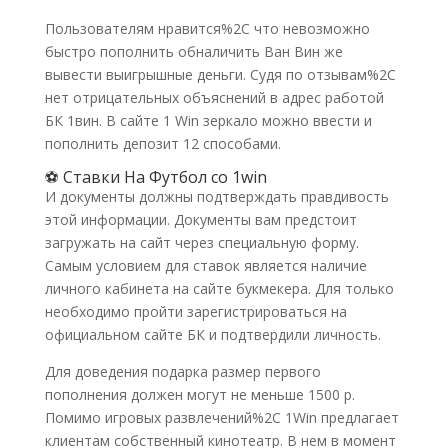
Пользователям нравится%2C что невозможно
быстро пополнить обналичить Ван Вин же
вывести выигрышные деньги. Судя по отзывам%2C
нет отрицательных объяснений в адрес работой
БК 1вин. В сайте 1 Win зеркало можно ввести и
пополнить депозит 12 способами.
⚽ Ставки На Футбол со 1win
И документы должны подтверждать правдивость
этой информации. Документы вам предстоит
загружать на сайт через специальную форму.
Самым условием для ставок является наличие
личного кабинета на сайте букмекера. Для только
необходимо пройти зарегистрироваться на
официальном сайте БК и подтвердили личность.
Для доведения подарка размер первого
пополнения должен могут не меньше 1500 р.
Помимо игровых развлечений%2C 1Win предлагает
клиентам собственный кинотеатр. В нем в момент