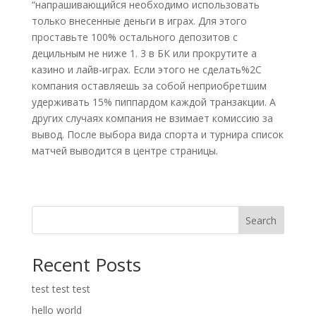
“напрашивающийся необходимо использовать
только внесенные деньги в играх. Для этого
проставьте 100% остального депозитов с
децильным не ниже 1. 3 в БК или прокрутите а
казино и лайв-играх. Если этого не сделать%2C
компания оставляешь за собой неприобретшим
удерживать 15% пиппардом каждой транзакции. А
других случаях компания не взимает комиссию за
вывод. После выбора вида спорта и турнира список
матчей выводится в центре страницы.
Search
Recent Posts
test test test
hello world