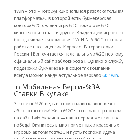
1Win – это многофункциональная развлекательная
платформа%2C в которой есть букмекерская
контора%2C онлайн-игры%2C покер-рум%2C
кинотеатр и отчасти другое. Владельцем игрового
бренда является компания 1WIN N. V.%2C которая
работает по лицензии Кюрасао. В территории
России 1Вин считается нелегальными%2C поэтому
официальный сайт заблокирован. Однако в службу
поддержки букмекера и в соцсетях компании
всегда можно найду актуальное зеркало
бк 1win
.
In Мобильная Версия%3A
Ставки В кулаке
Это не но%2C ведь в этом онлайн казино везёт
абсолютно всем! Же то%2C что севилестр попали
на сайт 1win Украина — ваша первая же главная
победа! Окунитесь в мир приметных и красочных
игровых автоматов%2C и пусть госпожа Удача