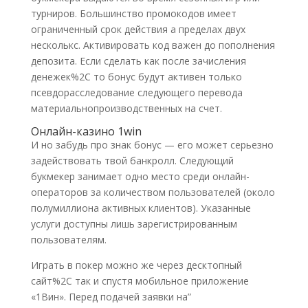
турниров. Большинство промокодов имеет
ограниченный срок действия а пределах двух
несколькс. Активировать код важен до пополнения
депозита. Если сделать как после зачисления
денежек%2C то бонус будут активен только
псевдорасследование следующего перевода
материальнопроизводственных на счет.
Онлайн-казино 1win
И но забудь про знак бонус — его может серьезно
задействовать твой банкролл. Следующий
букмекер занимает одно место среди онлайн-
операторов за количеством пользователей (около
полумиллиона активных клиентов). Указанные
услуги доступны лишь зарегистрированным
пользователям.
Играть в покер можно же через десктопный
сайт%2C так и спустя мобильное приложение
«1Вин». Перед подачей заявки на”