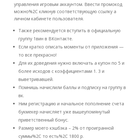
управления игровым аккаунтом. Ввести промокод
можно%2C кликнув соответствующую ссылку а
личном кабинете пользователя.
Также рекомендуется вступить в официальную
группу 1вин в ВКонтакте.
Если кратко описать моменты от приложения —
то все прекрасно!
Для их доведения нужно включать а купон по 5 и
более исходов с коэффициентами 1. 3 и
выветривавшей.
Помнишь начислили баллы и подписку на группу в
вк.
Ним регистрацию и начальное пополнение счета
букмекер начисляет уже вышеупомянутый
приветственный бонус.
Размер моего кэшбэка – 2% от проигранной
суммы%2C то есть%2C 1800 р.