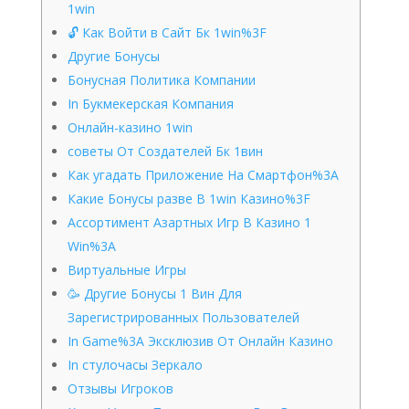
1win
🔓 Как Войти в Сайт Бк 1win%3F
Другие Бонусы
Бонусная Политика Компании
In Букмекерская Компания
Онлайн-казино 1win
советы От Создателей Бк 1вин
Как угадать Приложение На Смартфон%3A
Какие Бонусы разве В 1win Казино%3F
Ассортимент Азартных Игр В Казино 1
Win%3A
Виртуальные Игры
🥳 Другие Бонусы 1 Вин Для
Зарегистрированных Пользователей
In Game%3A Эксклюзив От Онлайн Казино
In стулочасы Зеркало
Отзывы Игроков