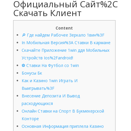
Официальный Сайт%2C
Скачать Клиент
Content
🔎 Где найдем Рабочее Зеркало 1вин%3F
In Мобильная Версия%3A Ставки В кармане
Скачайте Приложение 1win ддя Мобильных
Устройств Ios%2Fandroid!
⚽ Ставки На Футбол со 1win
Бонусы Бк
Как и Казино 1win Играть И
Выигрывать%3F
Внесение Депозита И Вывод
расходующихся
Онлайн Ставки на Спорт В Букмекерской
Конторе
Основная Информация приплела Казино