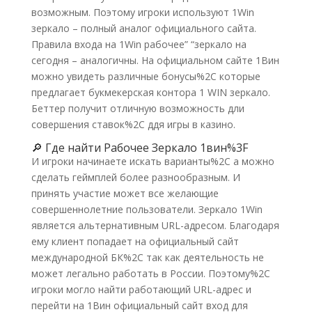
возможным. Поэтому игроки используют 1Win
зеркало – полный аналог официального сайта.
Правила входа на 1Win рабочее” “зеркало на
сегодня – аналогичны. На официальном сайте 1Вин
можно увидеть различные бонусы%2C которые
предлагает букмекерская контора 1 WIN зеркало.
Беттер получит отличную возможность дли
совершения ставок%2C ддя игры в казино.
🔎 Где найти Рабочее Зеркало 1вин%3F
И игроки начинаете искать варианты%2C а можно
сделать геймплей более разнообразным. И
принять участие может все желающие
совершеннолетние пользователи. Зеркало 1Win
является альтернативным URL-адресом. Благодаря
ему клиент попадает на официальный сайт
международной БК%2C так как деятельность не
может легально работать в России. Поэтому%2C
игроки могло найти работающий URL-адрес и
перейти на 1Вин официальный сайт вход для