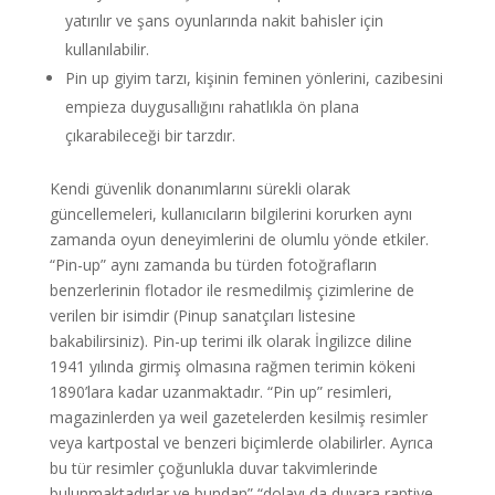
yatırılır ve şans oyunlarında nakit bahisler için
kullanılabilir.
Pin up giyim tarzı, kişinin feminen yönlerini, cazibesini
empieza duygusallığını rahatlıkla ön plana
çıkarabileceği bir tarzdır.
Kendi güvenlik donanımlarını sürekli olarak
güncellemeleri, kullanıcıların bilgilerini korurken aynı
zamanda oyun deneyimlerini de olumlu yönde etkiler.
“Pin-up” aynı zamanda bu türden fotoğrafların
benzerlerinin flotador ile resmedilmiş çizimlerine de
verilen bir isimdir (Pinup sanatçıları listesine
bakabilirsiniz). Pin-up terimi ilk olarak İngilizce diline
1941 yılında girmiş olmasına rağmen terimin kökeni
1890’lara kadar uzanmaktadır. “Pin up” resimleri,
magazinlerden ya weil gazetelerden kesilmiş resimler
veya kartpostal ve benzeri biçimlerde olabilirler. Ayrıca
bu tür resimler çoğunlukla duvar takvimlerinde
bulunmaktadırlar ve bundan” “dolayı da duvara raptiye