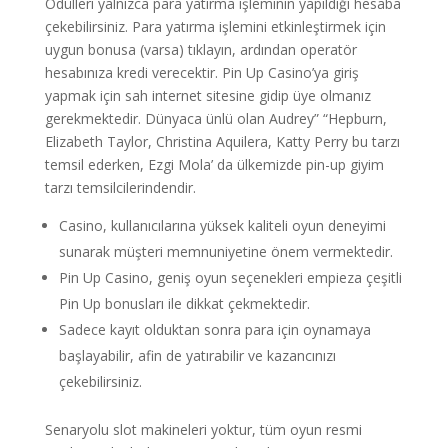
Ödülleri yalnızca para yatırma işleminin yapıldığı hesaba
çekebilirsiniz. Para yatırma işlemini etkinleştirmek için
uygun bonusa (varsa) tıklayın, ardından operatör
hesabınıza kredi verecektir. Pin Up Casino’ya giriş
yapmak için sah internet sitesine gidip üye olmanız
gerekmektedir. Dünyaca ünlü olan Audrey” “Hepburn,
Elizabeth Taylor, Christina Aquilera, Katty Perry bu tarzı
temsil ederken, Ezgi Mola’ da ülkemizde pin-up giyim
tarzı temsilcilerindendir.
Casino, kullanıcılarına yüksek kaliteli oyun deneyimi
sunarak müşteri memnuniyetine önem vermektedir.
Pin Up Casino, geniş oyun seçenekleri empieza çeşitli
Pin Up bonusları ile dikkat çekmektedir.
Sadece kayıt olduktan sonra para için oynamaya
başlayabilir, afin de yatırabilir ve kazancınızı
çekebilirsiniz.
Senaryolu slot makineleri yoktur, tüm oyun resmi