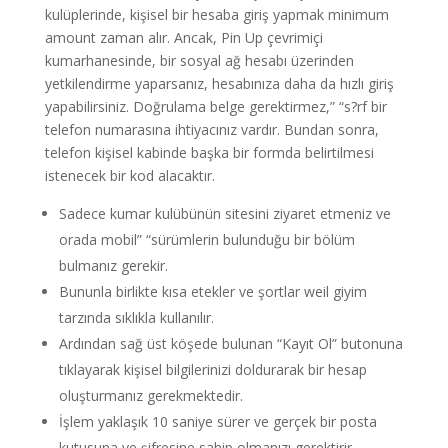
kulüplerinde, kişisel bir hesaba giriş yapmak minimum
amount zaman alır. Ancak, Pin Up çevrimiçi
kumarhanesinde, bir sosyal ağ hesabı üzerinden
yetkilendirme yaparsanız, hesabınıza daha da hızlı giriş
yapabilirsiniz. Doğrulama belge gerektirmez,” “s?rf bir
telefon numarasına ihtiyacınız vardır. Bundan sonra,
telefon kişisel kabinde başka bir formda belirtilmesi
istenecek bir kod alacaktır.
Sadece kumar kulübünün sitesini ziyaret etmeniz ve
orada mobil” “sürümlerin bulunduğu bir bölüm
bulmanız gerekir.
Bununla birlikte kısa etekler ve şortlar weil giyim
tarzında sıklıkla kullanılır.
Ardından sağ üst köşede bulunan “Kayıt Ol” butonuna
tıklayarak kişisel bilgilerinizi doldurarak bir hesap
oluşturmanız gerekmektedir.
İşlem yaklaşık 10 saniye sürer ve gerçek bir posta
kutusuna ve şifresine sahip olmanızı gerektirir.