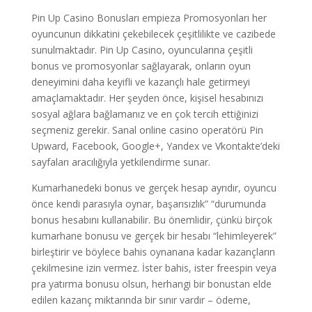
Pin Up Casino Bonusları empieza Promosyonları her
oyuncunun dikkatini çekebilecek çeşitlilikte ve cazibede
sunulmaktadır. Pin Up Casino, oyuncularına çeşitli
bonus ve promosyonlar sağlayarak, onların oyun
deneyimini daha keyifli ve kazançlı hale getirmeyi
amaçlamaktadır. Her şeyden önce, kişisel hesabınızı
sosyal ağlara bağlamanız ve en çok tercih ettiğinizi
seçmeniz gerekir. Sanal online casino operatörü Pin
Upward, Facebook, Google+, Yandex ve Vkontakte’deki
sayfaları aracılığıyla yetkilendirme sunar.
Kumarhanedeki bonus ve gerçek hesap ayrıdır, oyuncu
önce kendi parasıyla oynar, başarısızlık” “durumunda
bonus hesabını kullanabilir. Bu önemlidir, çünkü birçok
kumarhane bonusu ve gerçek bir hesabı “lehimleyerek”
birleştirir ve böylece bahis oynanana kadar kazançların
çekilmesine izin vermez. İster bahis, ister freespin veya
pra yatırma bonusu olsun, herhangi bir bonustan elde
edilen kazanç miktarında bir sınır vardır – ödeme,