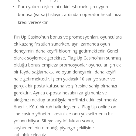
Para yatırma işlemini etkinleştirmek için uygun
bonusa (varsa) tıklayın, ardından operatör hesabınıza
kredi verecektir.
Pin Up Casino’nun bonus ve promosyonları, oyunculara
ek kazanç fırsatları sunarken, aynı zamanda oyun
deneyimini daha keyifli blooming getirmektedir. Genel
olarak söylemek gerekirse, Flag Up Casino’nun sunmuş
olduğu bonus empieza promosyonlar oyuncular için ek
bir fayda sağlamakta ve oyun deneyimini daha keyifli
hale getirmektedir. İşlem yaklaşık 10 saniye sürer ve
gerçek bir posta kutusuna ve şifresine sahip olmanızı
gerektirir. Ayrıca e-posta hesabınıza gitmeniz ve
aldığınız mektup aracılığıyla profilinizi etkinleştirmeniz
önerilir. Kötü bir ruh halindeyseniz, Flag Up online on
line casino yönetimi kesinlikle onu yükseltmenin bir
yolunu biliyor. Siteye kaydolduktan sonra,
kaybedenlerin olmadığı piyango çekilişine
katılabileceksiniz.