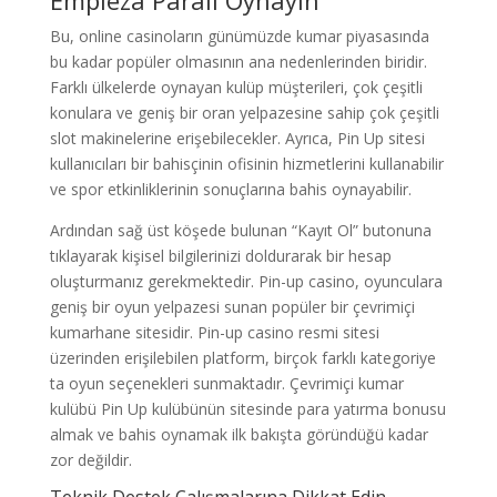
Empieza Paralı Oynayın
Bu, online casinoların günümüzde kumar piyasasında
bu kadar popüler olmasının ana nedenlerinden biridir.
Farklı ülkelerde oynayan kulüp müşterileri, çok çeşitli
konulara ve geniş bir oran yelpazesine sahip çok çeşitli
slot makinelerine erişebilecekler. Ayrıca, Pin Up sitesi
kullanıcıları bir bahisçinin ofisinin hizmetlerini kullanabilir
ve spor etkinliklerinin sonuçlarına bahis oynayabilir.
Ardından sağ üst köşede bulunan “Kayıt Ol” butonuna
tıklayarak kişisel bilgilerinizi doldurarak bir hesap
oluşturmanız gerekmektedir. Pin-up casino, oyunculara
geniş bir oyun yelpazesi sunan popüler bir çevrimiçi
kumarhane sitesidir. Pin-up casino resmi sitesi
üzerinden erişilebilen platform, birçok farklı kategoriye
ta oyun seçenekleri sunmaktadır. Çevrimiçi kumar
kulübü Pin Up kulübünün sitesinde para yatırma bonusu
almak ve bahis oynamak ilk bakışta göründüğü kadar
zor değildir.