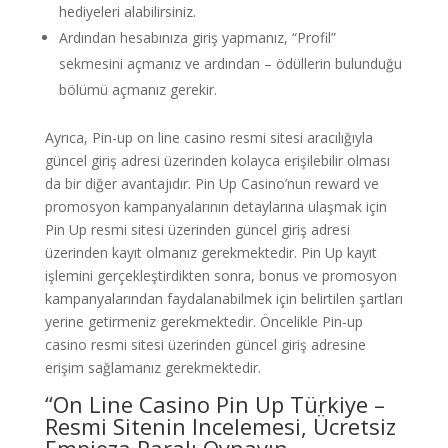
hediyeleri alabilirsiniz.
Ardından hesabınıza giriş yapmanız, “Profil”
sekmesini açmanız ve ardından – ödüllerin bulunduğu
bölümü açmanız gerekir.
Ayrıca, Pin-up on line casino resmi sitesi aracılığıyla
güncel giriş adresi üzerinden kolayca erişilebilir olması
da bir diğer avantajıdır. Pin Up Casino’nun reward ve
promosyon kampanyalarının detaylarına ulaşmak için
Pin Up resmi sitesi üzerinden güncel giriş adresi
üzerinden kayıt olmanız gerekmektedir. Pin Up kayıt
işlemini gerçekleştirdikten sonra, bonus ve promosyon
kampanyalarından faydalanabilmek için belirtilen şartları
yerine getirmeniz gerekmektedir. Öncelikle Pin-up
casino resmi sitesi üzerinden güncel giriş adresine
erişim sağlamanız gerekmektedir.
“On Line Casino Pin Up Türkiye –
Resmi Sitenin Incelemesi, Ücretsiz