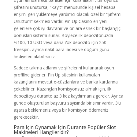
oyunlarında nakit bahisler için kullanılabilir. Bir oyuncu
şifresini unutursa, “Kayıt” menüsünde kişisel hesaba
erişimi geri yüklemeye yardımcı olacak özel bir “Şifremi
Unuttum” sekmesi vardır. Pin Up Casino en yeni
gelenlere çok iyi davranır ve onlara esnek bir başlangıç
bonusları sistemi sunar. Böylece ilk depozitonuzda
%100, 10 USD veya daha ?ok depozito için 250
freespin, ayrıca nakit para iadesi ve doğum günü
hediyeleri alabilirsiniz.
Sadece takma adlarını ve şifrelerini kullanarak oyun
profiline giderler. Pin Up sitesinin kullanıcıları
kazançlarını mevcut e-cüzdanlara ve banka kartlarına
çekebilirler. Kazançları komisyonsuz almak için, ilk
depozitoyu durante az 3 kez kaydırmanız gerekir. Ayrıca
günde oluşturulan başvuru sayısında bir sınır vardır, 3’ü
aşarsa beklemeniz veya bir komisyon ödemeniz
gerekecektir.
Para Için Oynamak Için Durante Popüler Slot
Makineleri Hangileridir?