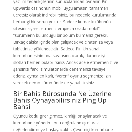
yazılım tedarikçilerinin sunucularından oynanır. Pin
Upwards casinonun mobil uygulamasını tamamen
ücretsiz olarak indirebilirsiniz, bu nedenle kurulumunda
herhangi bir sorun yoktur. Sadece kumar kulübünün
sitesini ziyaret etmeniz empieza orada mobil”
“sürümlerin bulunduğu bir bölüm bulmanız gerekir.
Birkaç dakika içinde plan çalışacak ve cihazınıza veya
tabletinize yüklenecektir. Sadece Pin Up sanal
kumarhanesinin ana sayfasını açarak, durante iyi
slotları hemen bulabilirsiniz. Ancak acele etmemenizi ve
şansınızı farklı simülatörlerde denemenizi tavsiye
ederiz, ayrıca en karlı, “veren” oyunu seçmenize izin
verecek demo sürümünde de yapabilirsiniz.
Bir Bahis Bürosunda Ne Üzerine
Bahis Oynayabilirsiniz Ping Up
Bahsi
Oyuncu kodu girer girmez, kimliği onaylanacak ve
kumarhane yönetimi onu doğrulanmış olarak
değerlendirmeye başlayacaktır. Çevrimiçi kumarhane