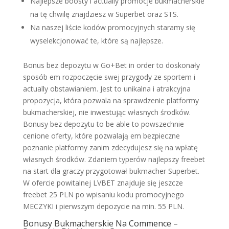
Najlepsze boosty i actually promocje bukmacherskie
na tę chwilę znajdziesz w Superbet oraz STS.
Na naszej liście kodów promocyjnych staramy się
wyselekcjonować te, które są najlepsze.
Bonus bez depozytu w Go+Bet in order to doskonały
sposób em rozpoczęcie swej przygody ze sportem i
actually obstawianiem. Jest to unikalna i atrakcyjna
propozycja, która pozwala na sprawdzenie platformy
bukmacherskiej, nie inwestując własnych środków.
Bonusy bez depozytu to be able to powszechnie
cenione oferty, które pozwalają em bezpieczne
poznanie platformy zanim zdecydujesz się na wpłatę
własnych środków. Zdaniem typerów najlepszy freebet
na start dla graczy przygotował bukmacher Superbet.
W ofercie powitalnej LVBET znajduje się jeszcze
freebet 25 PLN po wpisaniu kodu promocyjnego
MECZYKI i pierwszym depozycie na min. 55 PLN.
Bonusy Bukmacherskie Na Commence –