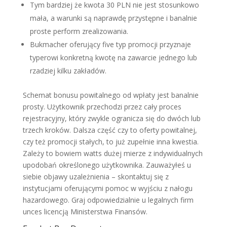
Tym bardziej że kwota 30 PLN nie jest stosunkowo
mała, a warunki są naprawdę przystępne i banalnie
proste perform zrealizowania.
Bukmacher oferujący five typ promocji przyznaje
typerowi konkretną kwotę na zawarcie jednego lub
rzadziej kilku zakładów.
Schemat bonusu powitalnego od wpłaty jest banalnie
prosty. Użytkownik przechodzi przez cały proces
rejestracyjny, który zwykle ogranicza się do dwóch lub
trzech kroków. Dalsza część czy to oferty powitalnej,
czy też promocji stałych, to już zupełnie inna kwestia.
Zależy to bowiem watts dużej mierze z indywidualnych
upodobań określonego użytkownika. Zauważyłeś u
siebie objawy uzależnienia – skontaktuj się z
instytucjami oferującymi pomoc w wyjściu z nałogu
hazardowego. Graj odpowiedzialnie u legalnych firm
unces licencją Ministerstwa Finansów.