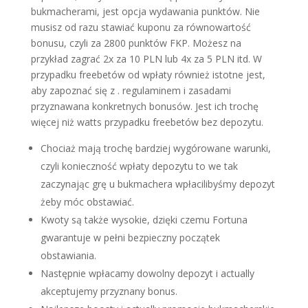
bukmacherami, jest opcja wydawania punktów. Nie
musisz od razu stawiać kuponu za równowartość
bonusu, czyli za 2800 punktów FKP. Możesz na
przykład zagrać 2x za 10 PLN lub 4x za 5 PLN itd. W
przypadku freebetów od wpłaty również istotne jest,
aby zapoznać się z . regulaminem i zasadami
przyznawana konkretnych bonusów. Jest ich trochę
więcej niż watts przypadku freebetów bez depozytu.
Chociaż mają trochę bardziej wygórowane warunki,
czyli konieczność wpłaty depozytu to we tak
zaczynając grę u bukmachera wpłacilibyśmy depozyt
żeby móc obstawiać.
Kwoty są także wysokie, dzięki czemu Fortuna
gwarantuje w pełni bezpieczny początek
obstawiania.
Następnie wpłacamy dowolny depozyt i actually
akceptujemy przyznany bonus.