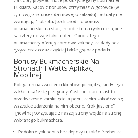
Za dobry przykład może posłużyć legalny bukmacher
Fuksiarz. Każdy z bonusów otrzymasz w gotówce (w
tym wygrane unces darmowego zakładu) i actually nie
wymagają 1 obrotu. Jeżeli chodzi o bonusy
bukmacherskie na start, in order to na rynku dostępne
są cztery rodzaje takich ofert. Oprócz tego
bukmacherzy oferują darmowe zakłady, zakłady bez
ryzyka oraz coraz częściej także grę bez podatku.
Bonusy Bukmacherskie Na
Stronach I Watts Aplikacji
Mobilnej
Polega on na zwróceniu klientowi pieniędzy, kiedy jego
zakład okaże się przegrany. Cash-out natomiast to
przedwczesne zamknięcie kuponu, zanim zakończą się
wszystkie zdarzenia na nim obecne. Krok just one”
“[newline]Korzystając z naszej strony wejdź na stronę
wybranego bukmachera.
Podobnie yak bonus bez depozytu, także freebet za