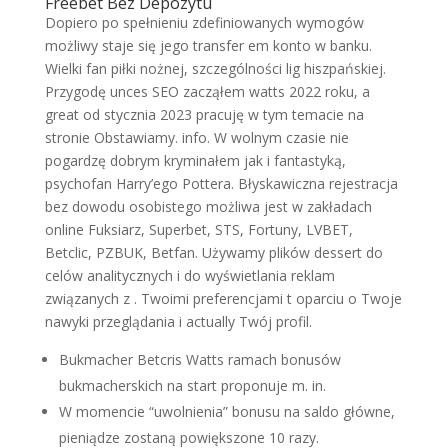
Freebet Bez Depozytu
Dopiero po spełnieniu zdefiniowanych wymogów
możliwy staje się jego transfer em konto w banku.
Wielki fan piłki nożnej, szczególności lig hiszpańskiej.
Przygodę unces SEO zacząłem watts 2022 roku, a
great od stycznia 2023 pracuję w tym temacie na
stronie Obstawiamy. info. W wolnym czasie nie
pogardzę dobrym kryminałem jak i fantastyką,
psychofan Harry’ego Pottera. Błyskawiczna rejestracja
bez dowodu osobistego możliwa jest w zakładach
online Fuksiarz, Superbet, STS, Fortuny, LVBET,
Betclic, PZBUK, Betfan. Używamy plików dessert do
celów analitycznych i do wyświetlania reklam
związanych z . Twoimi preferencjami t oparciu o Twoje
nawyki przeglądania i actually Twój profil.
Bukmacher Betcris Watts ramach bonusów
bukmacherskich na start proponuje m. in.
W momencie “uwolnienia” bonusu na saldo główne,
pieniądze zostaną powiększone 10 razy.