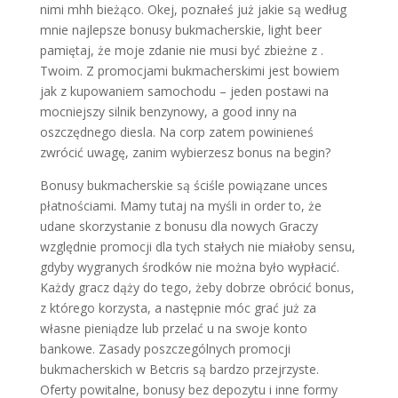
nimi mhh bieżąco. Okej, poznałeś już jakie są według
mnie najlepsze bonusy bukmacherskie, light beer
pamiętaj, że moje zdanie nie musi być zbieżne z .
Twoim. Z promocjami bukmacherskimi jest bowiem
jak z kupowaniem samochodu – jeden postawi na
mocniejszy silnik benzynowy, a good inny na
oszczędnego diesla. Na corp zatem powinieneś
zwrócić uwagę, zanim wybierzesz bonus na begin?
Bonusy bukmacherskie są ściśle powiązane unces
płatnościami. Mamy tutaj na myśli in order to, że
udane skorzystanie z bonusu dla nowych Graczy
względnie promocji dla tych stałych nie miałoby sensu,
gdyby wygranych środków nie można było wypłacić.
Każdy gracz dąży do tego, żeby dobrze obrócić bonus,
z którego korzysta, a następnie móc grać już za
własne pieniądze lub przelać u na swoje konto
bankowe. Zasady poszczególnych promocji
bukmacherskich w Betcris są bardzo przejrzyste.
Oferty powitalne, bonusy bez depozytu i inne formy