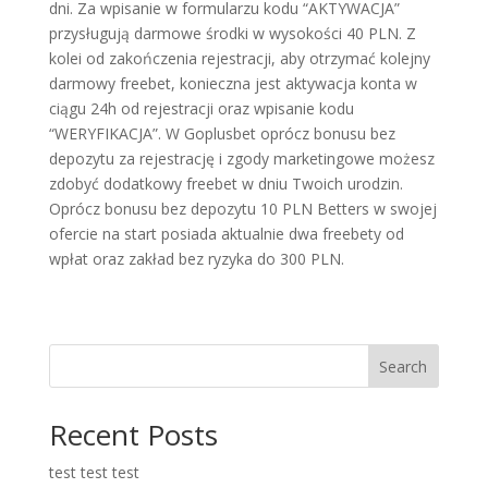
dni. Za wpisanie w formularzu kodu “AKTYWACJA”
przysługują darmowe środki w wysokości 40 PLN. Z
kolei od zakończenia rejestracji, aby otrzymać kolejny
darmowy freebet, konieczna jest aktywacja konta w
ciągu 24h od rejestracji oraz wpisanie kodu
“WERYFIKACJA”. W Goplusbet oprócz bonusu bez
depozytu za rejestrację i zgody marketingowe możesz
zdobyć dodatkowy freebet w dniu Twoich urodzin.
Oprócz bonusu bez depozytu 10 PLN Betters w swojej
ofercie na start posiada aktualnie dwa freebety od
wpłat oraz zakład bez ryzyka do 300 PLN.
Search
Recent Posts
test test test