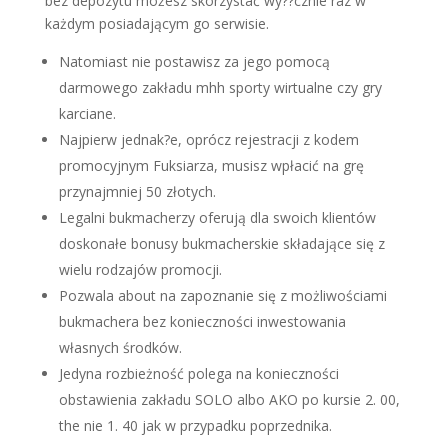
bez depozytu możesz skorzystać wy??cznie raz w
każdym posiadającym go serwisie.
Natomiast nie postawisz za jego pomocą
darmowego zakładu mhh sporty wirtualne czy gry
karciane.
Najpierw jednak?e, oprócz rejestracji z kodem
promocyjnym Fuksiarza, musisz wpłacić na grę
przynajmniej 50 złotych.
Legalni bukmacherzy oferują dla swoich klientów
doskonałe bonusy bukmacherskie składające się z
wielu rodzajów promocji.
Pozwala about na zapoznanie się z możliwościami
bukmachera bez konieczności inwestowania
własnych środków.
Jedyna rozbieżność polega na konieczności
obstawienia zakładu SOLO albo AKO po kursie 2. 00,
the nie 1. 40 jak w przypadku poprzednika.