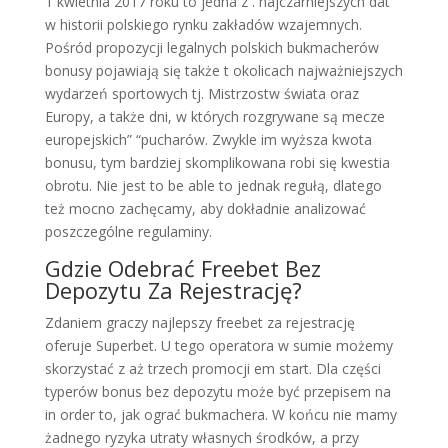
1 kwietnia 2017 roku to jedna z . najczarniejszych dat
w historii polskiego rynku zakładów wzajemnych.
Pośród propozycji legalnych polskich bukmacherów
bonusy pojawiają się także t okolicach najważniejszych
wydarzeń sportowych tj. Mistrzostw świata oraz
Europy, a także dni, w których rozgrywane są mecze
europejskich” “pucharów. Zwykle im wyższa kwota
bonusu, tym bardziej skomplikowana robi się kwestia
obrotu. Nie jest to be able to jednak regułą, dlatego
też mocno zachęcamy, aby dokładnie analizować
poszczególne regulaminy.
Gdzie Odebrać Freebet Bez
Depozytu Za Rejestrację?
Zdaniem graczy najlepszy freebet za rejestrację
oferuje Superbet. U tego operatora w sumie możemy
skorzystać z aż trzech promocji em start. Dla części
typerów bonus bez depozytu może być przepisem na
in order to, jak ograć bukmachera. W końcu nie mamy
żadnego ryzyka utraty własnych środków, a przy