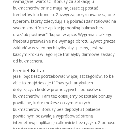
wymaganej wartości. Bonusy za aplikację u
bukmacherów online mają najczęściej postać
freebetów lub bonusu. Zazwyczaj przyznawane są one
typerom, którzy zdecydują się pobrać i zainstalować na
swoim smartfonie aplikację mobilną bukmachera
oraz/lub postawić” “kupon w apce. Wygrana z takiego
freebetu przeważnie nie wymaga obrotu. Żywot gracza
zakładów wzajemnych byłby zbyt piękny, jeśli na
każdym kroku w jego ręce trafiałyby darmowe zakłady
od bukmachera.
Freebet Betfan
Jeżeli będziesz potrzebować więcej szczegółów, to be
able to znajdziesz je t” “naszych artykułach
dotyczących kodów promocyjnych i bonusów u
bukmacherów. Tam też opisujemy pozostałe bonusy
powitalne, które możesz otrzymać u tych
bukmacherów. Bonusy bez depozytu t pakiecie
powitalnym pozwalają wypróbować stronę
internetową i aplikację całkowicie bez ryzyka. Z bonusu