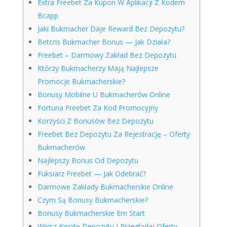
Extra Freebet Za Kupon W Aplikacji Z Kodem
Bcapp
Jaki Bukmacher Daje Reward Bez Depozytu?
Betcris Bukmacher Bonus — Jak Działa?
Freebet – Darmowy Zakład Bez Depozytu
Którzy Bukmacherzy Mają Najlepsze
Promocje Bukmacherskie?
Bonusy Mobilne U Bukmacherów Online
Fortuna Freebet Za Kod Promocyjny
Korzyści Z Bonusów Bez Depozytu
Freebet Bez Depozytu Za Rejestrację – Oferty
Bukmacherów
Najlepszy Bonus Od Depozytu
Fuksiarz Freebet — Jak Odebrać?
Darmowe Zakłady Bukmacherskie Online
Czym Są Bonusy Bukmacherskie?
Bonusy Bukmacherskie Em Start
Wpisz Kwotę Depozytu I Przeglądaj Oferty