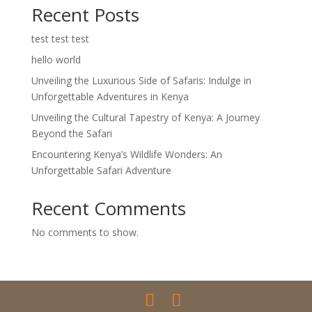
Recent Posts
test test test
hello world
Unveiling the Luxurious Side of Safaris: Indulge in
Unforgettable Adventures in Kenya
Unveiling the Cultural Tapestry of Kenya: A Journey
Beyond the Safari
Encountering Kenya’s Wildlife Wonders: An
Unforgettable Safari Adventure
Recent Comments
No comments to show.