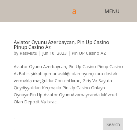
Aviator Oyunu Azerbaycan, Pin Up Casino
Pinup Casino Az
by
RasMutu
|
Jun 10, 2023
|
Pin UP Casino AZ
Aviator Oyunu Azerbaycan, Pin Up Casino Pinup Casino
AzBahis şirkəti qumar asılılığı olan oyunçulara dəstək
verməklə məşğuldur.ContentIxrac, Giriş Və Saytda
Qeydiyyatdan Keçməklə Pin Up Casino Onlayn
OynayınPin Up Aviator OyunuAzərbaycanda Mövcud
Olan Depozit Və Ixrac...
Search