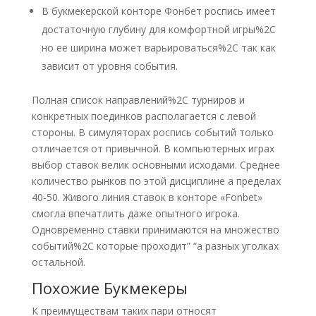
В букмекерской конторе Фонбет роспись имеет
достаточную глубину для комфортной игры%2C
но ее ширина может варьироваться%2C так как
зависит от уровня события.
Полная список направлений%2C турниров и
конкретных поединков располагается с левой
стороны. В симуляторах роспись событий только
отличается от привычной. В компьютерных играх
выбор ставок велик основными исходами. Среднее
количество рынков по этой дисциплине а пределах
40-50. Живого линия ставок в конторе «Fonbet»
смогла впечатлить даже опытного игрока.
Одновременно ставки принимаются на множество
событий%2C которые проходит” “а разных уголках
остальной.
Похожие Букмекеры
К преимуществам таких пари относят