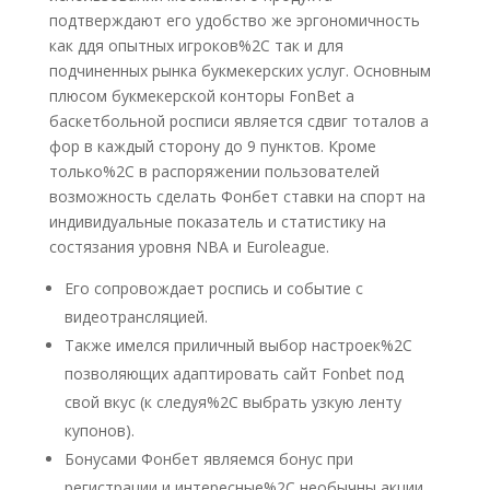
подтверждают его удобство же эргономичность
как ддя опытных игроков%2C так и для
подчиненных рынка букмекерских услуг. Основным
плюсом букмекерской конторы FonBet а
баскетбольной росписи является сдвиг тоталов а
фор в каждый сторону до 9 пунктов. Кроме
только%2C в распоряжении пользователей
возможность сделать Фонбет ставки на спорт на
индивидуальные показатель и статистику на
состязания уровня NBA и Euroleague.
Его сопровождает роспись и событие с
видеотрансляцией.
Также имелся приличный выбор настроек%2C
позволяющих адаптировать сайт Fonbet под
свой вкус (к следуя%2C выбрать узкую ленту
купонов).
Бонусами Фонбет являемся бонус при
регистрации и интересные%2C необычны акции.