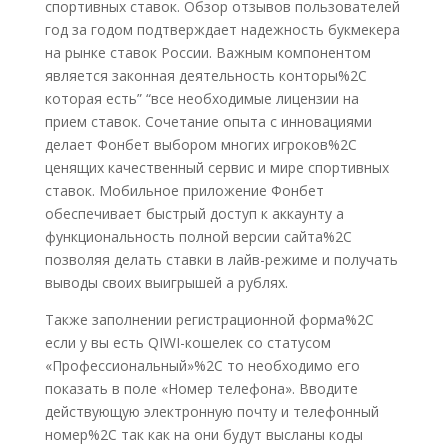
спортивных ставок. Обзор отзывов пользователей
год за годом подтверждает надежность букмекера
на рынке ставок России. Важным компонентом
является законная деятельность конторы%2C
которая есть” “все необходимые лицензии на
прием ставок. Сочетание опыта с инновациями
делает Фонбет выбором многих игроков%2C
ценящих качественный сервис и мире спортивных
ставок. Мобильное приложение Фонбет
обеспечивает быстрый доступ к аккаунту а
функциональность полной версии сайта%2C
позволяя делать ставки в лайв-режиме и получать
выводы своих выигрышей а рублях.
Также заполнении регистрационной форма%2C
если у вы есть QIWI-кошелек со статусом
«Профессиональный»%2C то необходимо его
показать в поле «Номер телефона». Вводите
действующую электронную почту и телефонный
номер%2C так как на они будут высланы коды