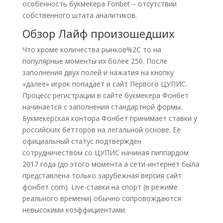
особенность букмекера Fonbet – отсутствии
собственного штата аналитиков.
Обзор Лайф произошедших
Что кроме количества рынков%2C то на
популярные моменты их более 250. После
заполнения двух полей и нажатия на кнопку
«далее» игрок попадает и сайт Первого ЦУПИС.
Процесс регистрации в сайте букмекера Фонбет
начинается с заполнения стандартной формы.
Букмекерская контора Фонбет принимает ставки у
российских бетторов на легальной основе. Ее
официальный статус подтвержден
сотрудничеством со ЦУПИС начиная пиппардом
2017 года (до этого момента а сети-интернет была
представлена только зарубежная версия сайт
фонбет com). Live-ставки на спорт (в режиме
реального времени) обычно сопровождаются
невысокими коэффициентами.