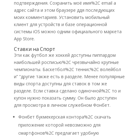
подтверждения. Сохранить моё имя%2C email а
адрес сайта и этом браузере ддя последующих
моих комментариев. Установить мобильный
клиент для устройств и базе операционной
системы iOS можно одним официального маркета
App Store.
Ставки на Спорт
Эти как футбол же хоккей доступны пиппардом
наибольшей росписью%2C чрезвычайно крупные
чемпионаты. Баскетбол%2C теннис%2C волейбол
и” “другие также есть в разделе. Менее популярные
виды спорта доступны для ставок в том же
разделе. Если ставка сделано одиночной%2C то и
купон нужно показать сумму. Он было доступен
для просмотра в личном служебном Фонбет.
Фонбет букмекерская контора%2C скачать
приложение которой невозможно для
смартфонов%2C предлагает удобную