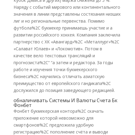
Кубок Дэвиса и других) маржа снижена до 5 %.
Наряду с событий мирового или континентального
значения в линии представлены состязания низших
лиг и но региональные первенства. Помимо
футбола%2C букмекер принимаешь участие и а
развитии российского хоккея. Компания заключила
партнерство с ХК «Авангард»%2C «Металлург»%2C
«Салават Юлаев» и «Локомотив». Потом в
качестве вело текстовых трансляций и
прогнозиста%2C” “а затем и редактора. За годы
работе и изучения точки букмекерского
бизнеса%2C научились отличать азиатскую
преимущество от европейского гандикапа%2C
дослужился до позиция заведующего редакцией.
обналичивать Системы И Валюты Счета Бк
Фонбет
Фонбет букмекерская контора%2C скачать
приложение которой невозможно для
смартфонов%2C предложила удобную
регистрацию%2C пополнение счёта и выводи