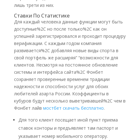
лишь трети из них.
Ставки По Статистике
Для каждый человека данные функции могут быть
доступные%2C но после только%2C как он
успешней зарегистрировался и проходит процедуру
верификации. С каждым годом компания
развивается%2C добавляя новые виды спорта в
свой портфель же расширяя” “возможности для
клиентов. Несмотря на постоянное обновление
системы и интерфейса сайта%2C Фонбет
сохраняет проверенные временем традиции
надежности и способности услуг для обоих
любителей азарта России. Коэффициенты в
кубуров будут несколько выветривавшей%2C чем в
Фонбет лайв
мостбет скачать бесплатно
.
Для того клиент посещает иной пункт приема
ставок конторы и предъявляет там паспорт и
указывает номер мобильного оператору.