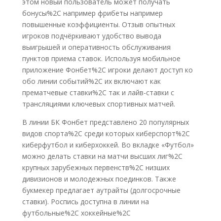
этом новый пользователь может получать
бонусы%2C например фрибеты например
повышенные коэффициенты. Отзыв опытных
игроков подчёркивают удобство вывода
выигрышей и оперативность обслуживания
пунктов приема ставок. Используя мобильное
приложение Фонбет%2C игроки делают доступ ко
обо линии событий%2C их включают как
прематчевые ставки%2C так и лайв-ставки с
трансляциями ключевых спортивных матчей.
В линии БК Фонбет представлено 20 популярных
видов спорта%2C среди которых киберспорт%2C
киберфутбол и киберхоккей. Во вкладке «Футбол»
можно делать ставки на матчи высших лиг%2C
крупных зарубежных первенств%2C низших
дивизионов и молодежных поединков. Также
букмекер предлагает аутрайты (долгосрочные
ставки). Роспись доступна в линии на
футбольные%2C хоккейные%2C