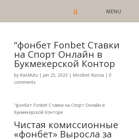
“фонбет Fonbet Ставки
на Спорт Онлайн в
Букмекерской Контор
by
RasMutu
|
Jan 25, 2023
|
Mostbet Russia
|
0
comments
“фонбет Fonbet Ставки на Спорт Онлайн в
Букмекерской Конторе
Чистая комиссионные
«фонбет» Выросла за