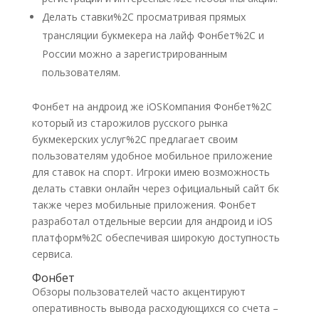
Делать ставки%2C просматривая прямых
трансляции букмекера на лайф Фонбет%2C и
России можно а зарегистрированным
пользователям.
Фонбет на андроид же iOSКомпания Фонбет%2C
который из старожилов русского рынка
букмекерских услуг%2C предлагает своим
пользователям удобное мобильное приложение
для ставок на спорт. Игроки имею возможность
делать ставки онлайн через официальный сайт бк
также через мобильные приложения. Фонбет
разработал отдельные версии для андроид и iOS
платформ%2C обеспечивая широкую доступность
сервиса.
Фонбет
Обзоры пользователей часто акцентируют
оперативность вывода расходующихся со счета –