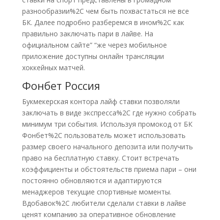
разнообразии%2C чем быть похвастаться не все
БК. Далее подробно разберемся в ином%2C как
правильно заключать пари в лайве. На
официальном сайте” “же через мобильное
приложение доступны онлайн трансляции
хоккейных матчей.
Фонбет Россия
Букмекерская контора лайф ставки позволяли
заключать в виде экспресса%2C где нужно собрать
минимум три события. Используя промокод от БК
Фонбет%2C пользователь может использовать
размер своего начального депозита или получить
право на бесплатную ставку. Стоит встречать
коэффициенты и обстоятельств приема пари – они
постоянно обновляются и адаптируются
менаджеров текущие спортивные моменты.
Вдобавок%2C любители сделали ставки в лайве
ценят компанию за оперативное обновление