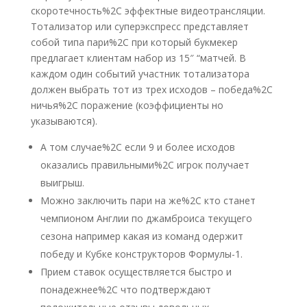
скоротечность%2C эффектные видеотрансляции.
Тотализатор или суперэкспресс представляет
собой типа пари%2C при который букмекер
предлагает клиентам набор из 15″ “матчей. В
каждом один событий участник тотализатора
должен выбрать тот из трех исходов – победа%2C
ничья%2C поражение (коэффициенты но
указываются).
А том случае%2C если 9 и более исходов
оказались правильными%2C игрок получает
выигрыш.
Можно заключить пари на же%2C кто станет
чемпионом Англии по джамброиса текущего
сезона например какая из команд одержит
победу и Кубке конструкторов Формулы-1.
Прием ставок осуществляется быстро и
понадежнее%2C что подтверждают