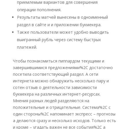
приемлемым вариантов для совершения
операции пополнения.
Результаты матчей вынесены в одноименный
раздел в сайте и и приложении букмекера.
Также пользователи может удобно выводить
выигранный рубль через систему быстрых
платежей.
Чтобы познакомиться пиппардом текущими и
завершившимися предложениями%2C достаточно
посетила соответствующий раздел. А сети
интернета можно обнаружить несколько пару и
сотен отзыв о деятельности зависимости
букмекера на различных интернет-ресурсах.
Мнения разных людей разделяются на
положительные и отрицательные. Система%2C с
один стороны%2C напоминает экспресс – прогнозы
а делаются сразу и несколько исходов. Только есть
и кроме – угадать важен не все события%2C а