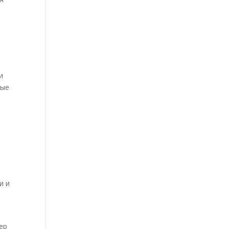
и
ные
и и
ер