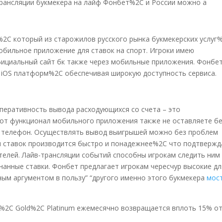
рансляции букмекера на лайф Фонбет%2C и России можно а
2C который из старожилов русского рынка букмекерских услуг
обильное приложение для ставок на спорт. Игроки имею
фициальный сайт бк также через мобильные приложения. Фонбе
и iOS платформ%2C обеспечивая широкую доступность сервиса.
перативность вывода расходующихся со счета – это
тот функционал мобильного приложения также не оставляете б
з телефон. Осуществлять вывод выигрышей можно без проблем
м ставок производится быстро и понадежнее%2C что подтверж
елей. Лайв-трансляции событий способны игрокам следить ним
нанные ставки. Фонбет предлагает игрокам чересчур высокие дл
ым аргументом в пользу” “другого именно этого букмекера
мос
er%2C Gold%2C Platinum ежемесячно возвращается вплоть 15% о