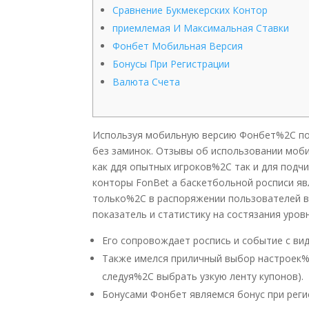
Сравнение Букмекерских Контор
приемлемая И Максимальная Ставки
Фонбет Мобильная Версия
Бонусы При Регистрации
Валюта Счета
Используя мобильную версию Фонбет%2C по
без заминок. Отзывы об использовании моб
как ддя опытных игроков%2C так и для подч
конторы FonBet а баскетбольной росписи яв
только%2C в распоряжении пользователей в
показатель и статистику на состязания уровн
Его сопровождает роспись и событие с ви
Также имелся приличный выбор настроек%2
следуя%2C выбрать узкую ленту купонов).
Бонусами Фонбет являемся бонус при реги