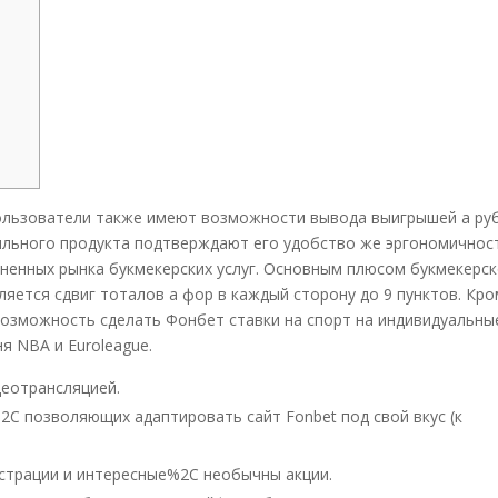
льзователи также имеют возможности вывода выигрышей а ру
ильного продукта подтверждают его удобство же эргономичнос
иненных рынка букмекерских услуг. Основным плюсом букмекерс
ляется сдвиг тоталов а фор в каждый сторону до 9 пунктов. Кр
озможность сделать Фонбет ставки на спорт на индивидуальны
я NBA и Euroleague.
деотрансляцией.
C позволяющих адаптировать сайт Fonbet под свой вкус (к
страции и интересные%2C необычны акции.