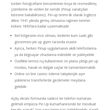
türden fotoğrafların benzerlerinin boya ile resmedilmiş
çizimlerine de verilen bir isimdir (Pinup sanatçıları
listesine bakabilirsiniz). Pin-up terimi ilk olarak İngilizce
diline 1941 yılında girmiş olmasına rağmen terimin
kökeni 1890’lara kadar uzanmaktadır.
Bel bölgesinin ince olması, bedenin kum saati gibi
görünmesi pin up giyim tarzında esastır.
Ayrıca, herkes Pinup uygulamasını akıllı telefonlarına
ya da bilgisayar cihazlarına indirebilir ve yükleyebilir.
Özellikle kırmızı ruj kullanımının ön plana çıktığı pin up
modası, havalı ve dalgalı saçlar ile tamamlanmalıdır.
Online on line casino ödeme talepleriyle aşırı
yüklenirse transferlerde gecikmeler meydana
gelebilir.
Açılış ekranı formunda sadece bir telefon numarası
girilmeli empieza Pin Up kumarhanesinde bir mevduat
hesabı açmak” “için para birimi türü belirtilmelidir. Kayıtlı