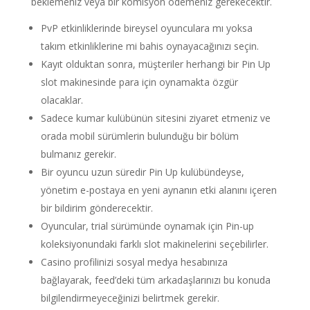
beklemeniz veya bir komisyon ödemeniz gerekecektir.
PvP etkinliklerinde bireysel oyunculara mı yoksa
takım etkinliklerine mi bahis oynayacağınızı seçin.
Kayıt olduktan sonra, müşteriler herhangi bir Pin Up
slot makinesinde para için oynamakta özgür
olacaklar.
Sadece kumar kulübünün sitesini ziyaret etmeniz ve
orada mobil sürümlerin bulunduğu bir bölüm
bulmanız gerekir.
Bir oyuncu uzun süredir Pin Up kulübündeyse,
yönetim e-postaya en yeni aynanın etki alanını içeren
bir bildirim gönderecektir.
Oyuncular, trial sürümünde oynamak için Pin-up
koleksiyonundaki farklı slot makinelerini seçebilirler.
Casino profilinizi sosyal medya hesabınıza
bağlayarak, feed’deki tüm arkadaşlarınızı bu konuda
bilgilendirmeyeceğinizi belirtmek gerekir.