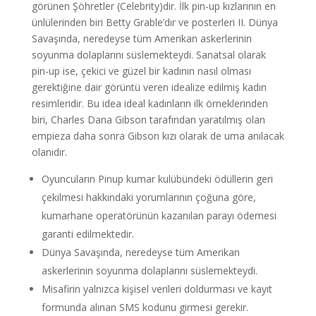
görünen Şöhretler (Celebrity)dir. İlk pin-up kızlarının en
ünlülerinden biri Betty Grable’dır ve posterleri II. Dünya
Savaşında, neredeyse tüm Amerikan askerlerinin
soyunma dolaplarını süslemekteydi. Sanatsal olarak
pin-up ise, çekici ve güzel bir kadının nasıl olması
gerektiğine dair görüntü veren idealize edilmiş kadın
resimleridir. Bu idea ideal kadınların ilk örneklerinden
biri, Charles Dana Gibson tarafından yaratılmış olan
empieza daha sonra Gibson kızı olarak de uma anılacak
olanıdır.
Oyuncuların Pinup kumar kulübündeki ödüllerin geri
çekilmesi hakkındaki yorumlarının çoğuna göre,
kumarhane operatörünün kazanılan parayı ödemesi
garanti edilmektedir.
Dünya Savaşında, neredeyse tüm Amerikan
askerlerinin soyunma dolaplarını süslemekteydi.
Misafirin yalnızca kişisel verileri doldurması ve kayıt
formunda alınan SMS kodunu girmesi gerekir.