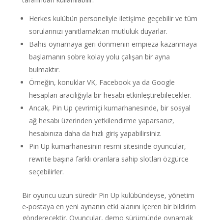
Herkes kulübün personeliyle iletişime geçebilir ve tüm
sorularınızı yanıtlamaktan mutluluk duyarlar.
Bahis oynamaya geri dönmenin empieza kazanmaya
başlamanın sobre kolay yolu çalışan bir ayna
bulmaktır.
Örneğin, konuklar VK, Facebook ya da Google
hesapları aracılığıyla bir hesabı etkinleştirebilecekler.
Ancak, Pin Up çevrimiçi kumarhanesinde, bir sosyal
ağ hesabı üzerinden yetkilendirme yaparsanız,
hesabınıza daha da hızlı giriş yapabilirsiniz.
Pin Up kumarhanesinin resmi sitesinde oyuncular,
rewrite başına farklı oranlara sahip slotları özgürce
seçebilirler.
Bir oyuncu uzun süredir Pin Up kulübündeyse, yönetim
e-postaya en yeni aynanın etki alanını içeren bir bildirim
gönderecektir. Oyuncular, demo sürümünde oynamak