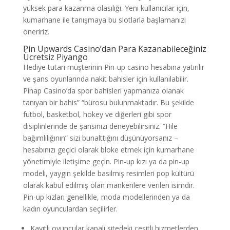
yüksek para kazanma olasılığı. Yeni kullanıcılar için,
kumarhane ile tanışmaya bu slotlarla başlamanızı
öneririz.
Pin Upwards Casino’dan Para Kazanabileceğiniz
Ücretsiz Piyango
Hediye tutarı müşterinin Pin-up casino hesabına yatırılır
ve şans oyunlarında nakit bahisler için kullanılabilir.
Pinap Casino’da spor bahisleri yapmanıza olanak
tanıyan bir bahis” “bürosu bulunmaktadır. Bu şekilde
futbol, basketbol, hokey ve diğerleri gibi spor
disiplinlerinde de şansınızı deneyebilirsiniz. “Hile
bağımlılığının” sizi bunalttığını düşünüyorsanız –
hesabınızı geçici olarak bloke etmek için kumarhane
yönetimiyle iletişime geçin. Pin-up kızı ya da pin-up
modeli, yaygın şekilde basılmış resimleri pop kültürü
olarak kabul edilmiş olan mankenlere verilen isimdir.
Pin-up kızları genellikle, moda modellerinden ya da
kadın oyunculardan seçilirler.
Kayıtlı oyuncular kapalı sitedeki çeşitli hizmetlerden