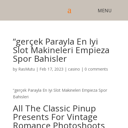
“gerçek Parayla En Iyi
Slot Makineleri Empieza
Spor Bahisler
by
RasMutu
|
Feb 17, 2023
|
casino
|
0 comments
“gerçek Parayla En Iyi Slot Makineleri Empieza Spor
Bahisleri
All The Classic Pinup
Presents For Vintage
Romance Photoshoots