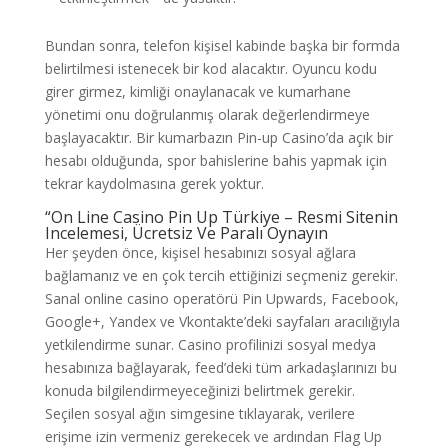
Bundan sonra, telefon kişisel kabinde başka bir formda
belirtilmesi istenecek bir kod alacaktır. Oyuncu kodu
girer girmez, kimliği onaylanacak ve kumarhane
yönetimi onu doğrulanmış olarak değerlendirmeye
başlayacaktır. Bir kumarbazın Pin-up Casino’da açık bir
hesabı olduğunda, spor bahislerine bahis yapmak için
tekrar kaydolmasına gerek yoktur.
“On Line Casino Pin Up Türkiye – Resmi Sitenin
Incelemesi, Ücretsiz Ve Paralı Oynayın
Her şeyden önce, kişisel hesabınızı sosyal ağlara
bağlamanız ve en çok tercih ettiğinizi seçmeniz gerekir.
Sanal online casino operatörü Pin Upwards, Facebook,
Google+, Yandex ve Vkontakte’deki sayfaları aracılığıyla
yetkilendirme sunar. Casino profilinizi sosyal medya
hesabınıza bağlayarak, feed’deki tüm arkadaşlarınızı bu
konuda bilgilendirmeyeceğinizi belirtmek gerekir.
Seçilen sosyal ağın simgesine tıklayarak, verilere
erişime izin vermeniz gerekecek ve ardından Flag Up