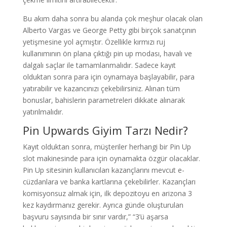
Bu akım daha sonra bu alanda çok meşhur olacak olan
Alberto Vargas ve George Petty gibi birçok sanatçının
yetişmesine yol açmıştır. Özellikle kırmızı ruj
kullanımının ön plana çıktığı pin up modası, havalı ve
dalgalı saçlar ile tamamlanmalıdır. Sadece kayıt
olduktan sonra para için oynamaya başlayabilir, para
yatırabilir ve kazancınızı çekebilirsiniz. Alınan tüm
bonuslar, bahislerin parametreleri dikkate alınarak
yatırılmalıdır.
Pin Upwards Giyim Tarzı Nedir?
Kayıt olduktan sonra, müşteriler herhangi bir Pin Up
slot makinesinde para için oynamakta özgür olacaklar.
Pin Up sitesinin kullanıcıları kazançlarını mevcut e-
cüzdanlara ve banka kartlarına çekebilirler. Kazançları
komisyonsuz almak için, ilk depozitoyu en arizona 3
kez kaydırmanız gerekir. Ayrıca günde oluşturulan
başvuru sayısında bir sınır vardır,” “3’ü aşarsa