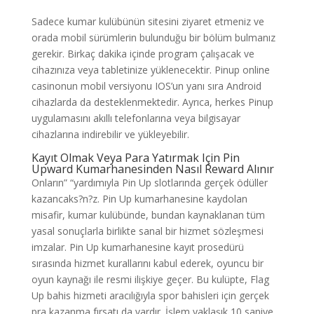
Sadece kumar kulübünün sitesini ziyaret etmeniz ve
orada mobil sürümlerin bulunduğu bir bölüm bulmanız
gerekir. Birkaç dakika içinde program çalışacak ve
cihazınıza veya tabletinize yüklenecektir. Pinup online
casinonun mobil versiyonu IOS’un yanı sıra Android
cihazlarda da desteklenmektedir. Ayrıca, herkes Pinup
uygulamasını akıllı telefonlarına veya bilgisayar
cihazlarına indirebilir ve yükleyebilir.
Kayıt Olmak Veya Para Yatırmak Için Pin
Upward Kumarhanesinden Nasıl Reward Alınır
Onların” “yardımıyla Pin Up slotlarında gerçek ödüller
kazancaks?n?z. Pin Up kumarhanesine kaydolan
misafir, kumar kulübünde, bundan kaynaklanan tüm
yasal sonuçlarla birlikte sanal bir hizmet sözleşmesi
imzalar. Pin Up kumarhanesine kayıt prosedürü
sırasında hizmet kurallarını kabul ederek, oyuncu bir
oyun kaynağı ile resmi ilişkiye geçer. Bu kulüpte, Flag
Up bahis hizmeti aracılığıyla spor bahisleri için gerçek
pra kazanma fırsatı da vardır. İşlem yaklaşık 10 saniye