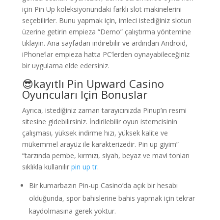
için Pin Up koleksiyonundaki farklı slot makinelerini
seçebilirler. Bunu yapmak için, imleci istediğiniz slotun
üzerine getirin empieza “Demo” çalıştırma yöntemine
tıklayın. Ana sayfadan indirebilir ve ardından Android,
iPhone’lar empieza hatta PC’lerden oynayabileceğiniz
bir uygulama elde edersiniz.
😎kayıtlı Pin Upward Casino
Oyuncuları Için Bonuslar
Ayrıca, istediğiniz zaman tarayıcınızda Pinup’ın resmi
sitesine gidebilirsiniz. İndirilebilir oyun istemcisinin
çalışması, yüksek indirme hızı, yüksek kalite ve
mükemmel arayüz ile karakterizedir. Pin up giyim”
“tarzında pembe, kırmızı, siyah, beyaz ve mavi tonları
sıklıkla kullanılır
pin up tr
.
Bir kumarbazın Pin-up Casino’da açık bir hesabı
olduğunda, spor bahislerine bahis yapmak için tekrar
kaydolmasına gerek yoktur.