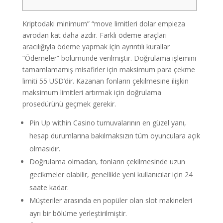
Kriptodaki minimum” “move limitleri dolar empieza
avrodan kat daha azdır. Farklı ödeme araçları
aracılığıyla ödeme yapmak için ayrıntılı kurallar
“Ödemeler” bölümünde verilmiştir. Doğrulama işlemini
tamamlamamış misafirler için maksimum para çekme
limiti 55 USD’dir. Kazanan fonların çekilmesine ilişkin
maksimum limitleri artırmak için doğrulama
prosedürünü geçmek gerekir.
Pin Up within Casino turnuvalarının en güzel yanı,
hesap durumlarına bakılmaksızın tüm oyunculara açık
olmasıdır.
Doğrulama olmadan, fonların çekilmesinde uzun
gecikmeler olabilir, genellikle yeni kullanıcılar için 24
saate kadar.
Müşteriler arasında en popüler olan slot makineleri
ayrı bir bölüme yerleştirilmiştir.