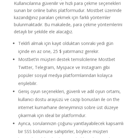
Kullanıcılarına güvenilir ve hızlı para çekme seçenekleri
sunan bir online bahis platformudur. Mostbet üzerinde
kazandığınız paraları çekmek için farklı yöntemler
bulunmaktadır. Bu makalede, para çekme yöntemlerini
detaylı bir şekilde ele alacağız.
Teklifi almak için kayıt olduktan sonraki yedi gün
içinde en az one, 25 $ yatırmanız gerekir.
Mostbet’in müşteri destek temsilcilerine Mostbet
Twitter, Telegram, Myspace ve Instagram gibi
popüler sosyal medya platformlarından kolayca
erişilebilir.
Geniş oyun seçenekleri, güvenli ve adil oyun ortamı,
kullanıcı dostu arayüzü ve cazip bonusları ile on the
internet kumarhane deneyiminizi sobre üst düzeye
çıkarmak için ideal bir platformdur.
Ayrıca, sorularınızın çoğunu yanıtlayabilecek kapsamlı
bir SSS bölümüne sahiptirler, böylece müşteri