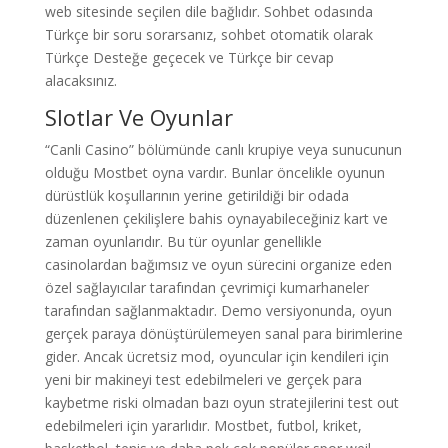
web sitesinde seçilen dile bağlıdır. Sohbet odasında
Türkçe bir soru sorarsanız, sohbet otomatik olarak
Türkçe Desteğe geçecek ve Türkçe bir cevap
alacaksınız.
Slotlar Ve Oyunlar
“Canli Casino” bölümünde canlı krupiye veya sunucunun
olduğu Mostbet oyna vardır. Bunlar öncelikle oyunun
dürüstlük koşullarının yerine getirildiği bir odada
düzenlenen çekilişlere bahis oynayabileceğiniz kart ve
zaman oyunlarıdır. Bu tür oyunlar genellikle
casinolardan bağımsız ve oyun sürecini organize eden
özel sağlayıcılar tarafından çevrimiçi kumarhaneler
tarafından sağlanmaktadır. Demo versiyonunda, oyun
gerçek paraya dönüştürülemeyen sanal para birimlerine
gider. Ancak ücretsiz mod, oyuncular için kendileri için
yeni bir makineyi test edebilmeleri ve gerçek para
kaybetme riski olmadan bazı oyun stratejilerini test out
edebilmeleri için yararlıdır. Mostbet, futbol, kriket,