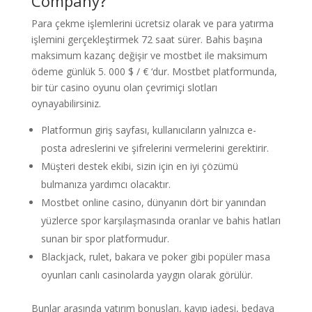
Company?
Para çekme işlemlerini ücretsiz olarak ve para yatırma
işlemini gerçekleştirmek 72 saat sürer. Bahis başına
maksimum kazanç değişir ve mostbet ile maksimum
ödeme günlük 5. 000 $ / € ‘dur. Mostbet platformunda,
bir tür casino oyunu olan çevrimiçi slotları
oynayabilirsiniz.
Platformun giriş sayfası, kullanıcıların yalnızca e-
posta adreslerini ve şifrelerini vermelerini gerektirir.
Müşteri destek ekibi, sizin için en iyi çözümü
bulmanıza yardımcı olacaktır.
Mostbet online casino, dünyanın dört bir yanından
yüzlerce spor karşılaşmasında oranlar ve bahis hatları
sunan bir spor platformudur.
Blackjack, rulet, bakara ve poker gibi popüler masa
oyunları canlı casinolarda yaygın olarak görülür.
Bunlar arasında yatırım bonusları, kayıp iadesi, bedava