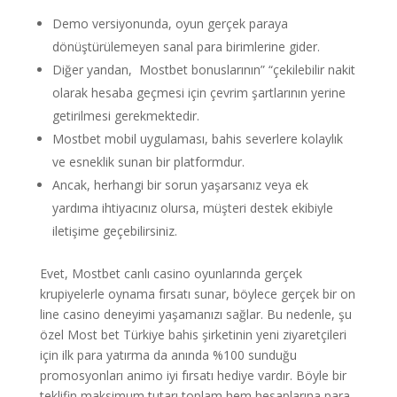
Demo versiyonunda, oyun gerçek paraya
dönüştürülemeyen sanal para birimlerine gider.
Diğer yandan, Mostbet bonuslarının” “çekilebilir nakit
olarak hesaba geçmesi için çevrim şartlarının yerine
getirilmesi gerekmektedir.
Mostbet mobil uygulaması, bahis severlere kolaylık
ve esneklik sunan bir platformdur.
Ancak, herhangi bir sorun yaşarsanız veya ek
yardıma ihtiyacınız olursa, müşteri destek ekibiyle
iletişime geçebilirsiniz.
Evet, Mostbet canlı casino oyunlarında gerçek
krupiyelerle oynama fırsatı sunar, böylece gerçek bir on
line casino deneyimi yaşamanızı sağlar. Bu nedenle, şu
özel Most bet Türkiye bahis şirketinin yeni ziyaretçileri
için ilk para yatırma da anında %100 sunduğu
promosyonları animo iyi fırsatı hediye vardır. Böyle bir
teklifin maksimum tutarı toplam hem hesaplarına para