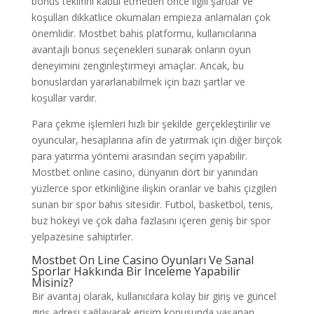
bonus teklifini kabul etmeden önce ilgili şartlar ve
koşulları dikkatlice okumaları empieza anlamaları çok
önemlidir. Mostbet bahis platformu, kullanıcılarına
avantajlı bonus seçenekleri sunarak onların oyun
deneyimini zenginleştirmeyi amaçlar. Ancak, bu
bonuslardan yararlanabilmek için bazı şartlar ve
koşullar vardır.
Para çekme işlemleri hızlı bir şekilde gerçekleştirilir ve
oyuncular, hesaplarına afin de yatırmak için diğer birçok
para yatırma yöntemi arasından seçim yapabilir.
Mostbet online casino, dünyanın dört bir yanından
yüzlerce spor etkinliğine ilişkin oranlar ve bahis çizgileri
sunan bir spor bahis sitesidir. Futbol, ​​basketbol, ​​tenis,
buz hokeyi ve çok daha fazlasını içeren geniş bir spor
yelpazesine sahiptirler.
Mostbet On Line Casino Oyunları Ve Sanal
Sporlar Hakkında Bir Inceleme Yapabilir
Misiniz?
Bir avantaj olarak, kullanıcılara kolay bir giriş ve güncel
giriş adresi sağlayarak erişim konusunda yaşanan