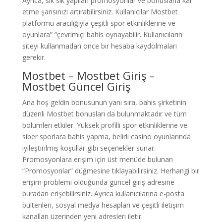
Ayrıca, sık sık yapılan promosyonlar ve bonuslarla kâr
etme şansınızı artırabilirsiniz. Kullanıcılar Mostbet
platformu aracılığıyla çeşitli spor etkinliklerine ve
oyunlara” “çevrimiçi bahis oynayabilir. Kullanıcıların
siteyi kullanmadan önce bir hesaba kaydolmaları
gerekir.
Mostbet – Mostbet Giriş –
Mostbet Güncel Giriş
Ana hoş geldin bonusunun yanı sıra, bahis şirketinin
düzenli Mostbet bonusları da bulunmaktadır ve tüm
bölümleri etkiler. Yüksek profilli spor etkinliklerine ve
siber sporlara bahis yapma, belirli casino oyunlarında
iyileştirilmiş koşullar gibi seçenekler sunar.
Promosyonlara erişim için üst menüde bulunan
“Promosyonlar” düğmesine tıklayabilirsiniz. Herhangi bir
erişim problemi olduğunda güncel giriş adresine
buradan erişebilirsiniz. Ayrıca kullanıcılarına e-posta
bültenleri, sosyal medya hesapları ve çeşitli iletişim
kanalları üzerinden yeni adresleri iletir.