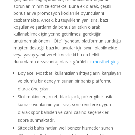
sorunları minimize etmekte. Buna ek olarak, çeşitli
bonuslar ve promosyon kodları ile oyuncularını
cezbetmekte. Ancak, bu teşviklerin yanı sıra, bazı
koşullar ve şartların da bonusları etkin olarak
kullanabilmek için yerine getirilmesi gerektiğini
unutmamak önemli. Öte” “yandan, platformun sunduğu
müşteri desteği, bazı kullanıcılar için sınırlı olabilmekte
veya yavaş yanıt verebilmekte ki bu da belirli
durumlarda dezavantaj olarak görülebilir
mostbet giriş
.
Böylece, Mostbet, kullanıcıların ihtiyaçlarını karşılayan
ve olumlu bir deneyim sunan bir bahis platformu
olarak öne çıkar.
Slot makineleri, rulet, black jack, poker gibi klasik
kumar oyunlarının yanı sıra, son trendlere uygun
olarak spor bahisleri ve canlı casino seçenekleri
sobre sunmaktadır.
Sitedeki bahis hatları weil benzer hizmetler sunan