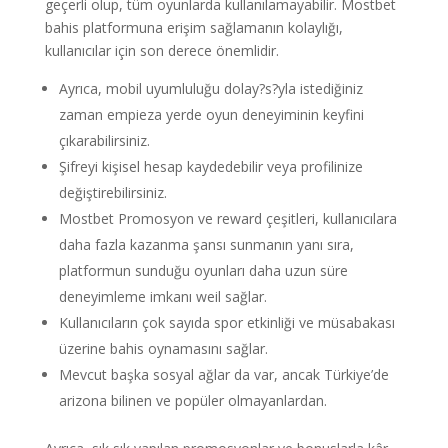
geçerli olup, tüm oyunlarda kullanılamayabilir. Mostbet
bahis platformuna erişim sağlamanın kolaylığı,
kullanıcılar için son derece önemlidir.
Ayrıca, mobil uyumluluğu dolay?s?yla istediğiniz
zaman empieza yerde oyun deneyiminin keyfini
çıkarabilirsiniz.
Şifreyi kişisel hesap kaydedebilir veya profilinize
değiştirebilirsiniz.
Mostbet Promosyon ve reward çeşitleri, kullanıcılara
daha fazla kazanma şansı sunmanın yanı sıra,
platformun sunduğu oyunları daha uzun süre
deneyimleme imkanı weil sağlar.
Kullanıcıların çok sayıda spor etkinliği ve müsabakası
üzerine bahis oynamasını sağlar.
Mevcut başka sosyal ağlar da var, ancak Türkiye’de
arizona bilinen ve popüler olmayanlardan.