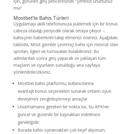
için, görünen giriş penceresinde “Şifrenizi unuttunuz
mu?
Mostbet’te Bahis Türleri
Uygulamayı akıllı telefonunuza yüklemek için bir bonus
cabeza olasılığı periyodik olarak ortaya çıkıyor –
bahisçinin haberlerini takip etmenizi öneririz. Aşağıdaki
tabloda, Most gamble çevrimiçi bahis için mevcut olan
sporları, ligleri ve turnuvaları bulabilirsiniz. Bu
adımlardan sonra giriş yapacak ve yaklaşan tüm
maçların ve oyunların sunulduğu ana sayfaya
yönlendirileceksiniz.
Mostbet bahis platformu, kullanıcılarına
avantajlı bonus seçenekleri sunarak onların oyun
deneyimini zenginleştirmeyi amaçlar.
Unutmamanız gereken bir nokta ise, bu APK’nin
güncel ve güvenilir bir kaynaktan indirilmesi
gerektiğidir.
Burada bahis oynamaktan çok keyif alıyorum,