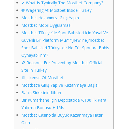
✔ What Is Typically The Mostbet Company?
⚽ Wagering At Mostbet Inside Turkey
Mostbet Hesabınıza Giriş Yapın
Mostbet Mobil Uygulaması
Mostbet Türkiye’de Spor Bahisleri Için Yasal Ve
Güvenli Bir Platform Mu?” “[newline]mostbet
Spor Bahisleri Türkiye’de Ne Tür Sporlara Bahis
Oynayabilirim?
🔎 Reasons For Preventing Mostbet Official
Site In Turkey
📄 License Of Mostbet
Mostbet’e Giriş Yap Ve Kazanmaya Başla!
Bahis Şirketinin Itibarı
Bir Kumarhane Için Depozitoda %100 Ilk Para
Yatırma Bonusu + 15fs
Mostbet Casino’da Büyük Kazanmaya Hazır
Olun