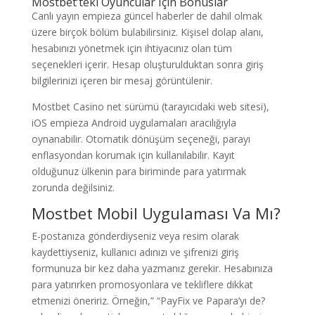
Mostbet’teki Oyuncular Için Bonuslar
Canlı yayın empieza güncel haberler de dahil olmak
üzere birçok bölüm bulabilirsiniz. Kişisel dolap alanı,
hesabınızı yönetmek için ihtiyacınız olan tüm
seçenekleri içerir. Hesap oluşturulduktan sonra giriş
bilgilerinizi içeren bir mesaj görüntülenir.
Mostbet Casino net sürümü (tarayıcıdaki web sitesi),
iOS empieza Android uygulamaları aracılığıyla
oynanabilir. Otomatik dönüşüm seçeneği, parayı
enflasyondan korumak için kullanılabilir. Kayıt
olduğunuz ülkenin para biriminde para yatırmak
zorunda değilsiniz.
Mostbet Mobil Uygulaması Va Mı?
E-postanıza gönderdiyseniz veya resim olarak
kaydettiyseniz, kullanıcı adınızı ve şifrenizi giriş
formunuza bir kez daha yazmanız gerekir. Hesabınıza
para yatırırken promosyonlara ve tekliflere dikkat
etmenizi öneririz. Örneğin,” “PayFix ve Papara’yı de?