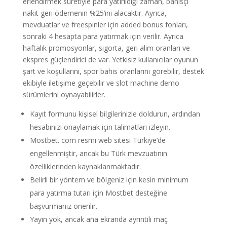
erlendirmek suretiyle para yatırıldığı zaman, bahisçi
nakit geri ödemenin %25’ini alacaktır. Ayrıca,
mevduatlar ve freespinler için added bonus fonları,
sonraki 4 hesapta para yatırmak için verilir. Ayrıca
haftalık promosyonlar, sigorta, geri alım oranları ve
ekspres güçlendirici de var. Yetkisiz kullanıcılar oyunun
şart ve koşullarını, spor bahis oranlarını görebilir, destek
ekibiyle iletişime geçebilir ve slot machine demo
sürümlerini oynayabilirler.
Kayıt formunu kişisel bilgilerinizle doldurun, ardından
hesabınızı onaylamak için talimatları izleyin.
Mostbet. com resmi web sitesi Türkiye’de
engellenmiştir, ancak bu Türk mevzuatının
özelliklerinden kaynaklanmaktadır.
Belirli bir yöntem ve bölgeniz için kesin minimum
para yatırma tutarı için Mostbet desteğine
başvurmanız önerilir.
Yayın yok, ancak ana ekranda ayrıntılı maç