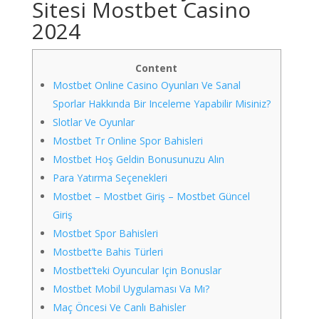
Sitesi Mostbet Casino
2024
Content
Mostbet Online Casino Oyunları Ve Sanal
Sporlar Hakkında Bir Inceleme Yapabilir Misiniz?
Slotlar Ve Oyunlar
Mostbet Tr Online Spor Bahisleri
Mostbet Hoş Geldin Bonusunuzu Alın
Para Yatırma Seçenekleri
Mostbet – Mostbet Giriş – Mostbet Güncel
Giriş
Mostbet Spor Bahisleri
Mostbet’te Bahis Türleri
Mostbet’teki Oyuncular Için Bonuslar
Mostbet Mobil Uygulaması Va Mı?
Maç Öncesi Ve Canlı Bahisler