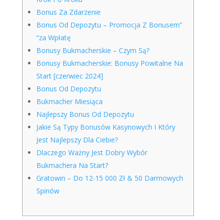
Bonus Za Zdarzenie
Bonus Od Depozytu – Promocja Z Bonusem”
“za Wpłatę
Bonusy Bukmacherskie – Czym Są?
Bonusy Bukmacherskie: Bonusy Powitalne Na
Start [czerwiec 2024]
Bonus Od Depozytu
Bukmacher Miesiąca
Najlepszy Bonus Od Depozytu
Jakie Są Typy Bonusów Kasynowych I Który
Jest Najlepszy Dla Ciebie?
Dlaczego Ważny Jest Dobry Wybór
Bukmachera Na Start?
Gratowin – Do 12-15 000 Zł & 50 Darmowych
Spinów