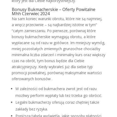
który jest dla Ciebie najkorzystniejszy.
Bonusy Bukmacherskie – Oferty Powitalne
Mhh Czerwiec 2024
Na sam koniec warunki obrotu, które nie są najmniej,
a wręcz przeciwnie – są najbardziej istotne w tym”
“całym zamieszaniu. Po pierwsze, porównaj które
bonusy bukmacherskie wymagają obrotu, a które
wypłacane są od razu w gotówce. Im mniejszy wymóg,
mniej pozostałych zmiennych grunzochse chociażby
minimalna liczba zdarzeń i minimalny kurs oraz większy
czas na obrót, tym bonus będzie dla Ciebie
atrakcyjniejszy. Kiedy wybrałeś już dla siebie typ
promocji powitalnej, porównaj maksymalne wartości
oferowanych bonusów .
W zależności od bukmachera zwrot jest od razu
możliwy perform wypłaty lub też trzeba go obrócić.
Legalni bukmacherzy oferują coraz chętniej także
zakłady bez ryzyka.
Poniższa tabela wyświetla, jakie sposoby płatności