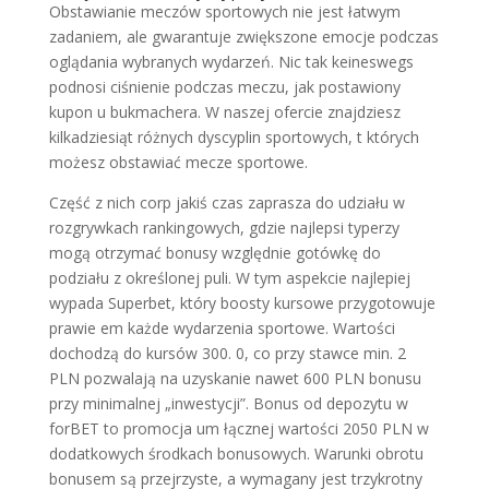
Obstawianie meczów sportowych nie jest łatwym
zadaniem, ale gwarantuje zwiększone emocje podczas
oglądania wybranych wydarzeń. Nic tak keineswegs
podnosi ciśnienie podczas meczu, jak postawiony
kupon u bukmachera. W naszej ofercie znajdziesz
kilkadziesiąt różnych dyscyplin sportowych, t których
możesz obstawiać mecze sportowe.
Część z nich corp jakiś czas zaprasza do udziału w
rozgrywkach rankingowych, gdzie najlepsi typerzy
mogą otrzymać bonusy względnie gotówkę do
podziału z określonej puli. W tym aspekcie najlepiej
wypada Superbet, który boosty kursowe przygotowuje
prawie em każde wydarzenia sportowe. Wartości
dochodzą do kursów 300. 0, co przy stawce min. 2
PLN pozwalają na uzyskanie nawet 600 PLN bonusu
przy minimalnej „inwestycji”. Bonus od depozytu w
forBET to promocja um łącznej wartości 2050 PLN w
dodatkowych środkach bonusowych. Warunki obrotu
bonusem są przejrzyste, a wymagany jest trzykrotny