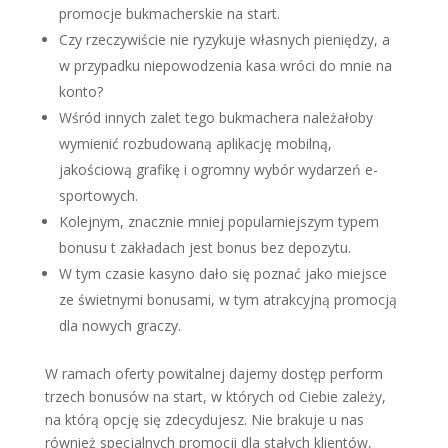
promocje bukmacherskie na start.
Czy rzeczywiście nie ryzykuje własnych pieniędzy, a
w przypadku niepowodzenia kasa wróci do mnie na
konto?
Wśród innych zalet tego bukmachera należałoby
wymienić rozbudowaną aplikację mobilną,
jakościową grafikę i ogromny wybór wydarzeń e-
sportowych.
Kolejnym, znacznie mniej popularniejszym typem
bonusu t zakładach jest bonus bez depozytu.
W tym czasie kasyno dało się poznać jako miejsce
ze świetnymi bonusami, w tym atrakcyjną promocją
dla nowych graczy.
W ramach oferty powitalnej dajemy dostęp perform
trzech bonusów na start, w których od Ciebie zależy,
na którą opcję się zdecydujesz. Nie brakuje u nas
również specjalnych promocji dla stałych klientów,