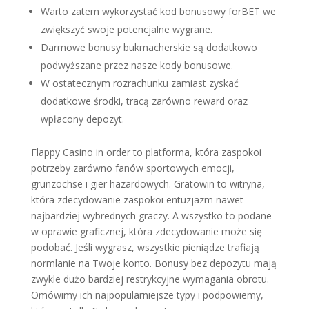
Warto zatem wykorzystać kod bonusowy forBET we
zwiększyć swoje potencjalne wygrane.
Darmowe bonusy bukmacherskie są dodatkowo
podwyższane przez nasze kody bonusowe.
W ostatecznym rozrachunku zamiast zyskać
dodatkowe środki, tracą zarówno reward oraz
wpłacony depozyt.
Flappy Casino in order to platforma, która zaspokoi
potrzeby zarówno fanów sportowych emocji,
grunzochse i gier hazardowych. Gratowin to witryna,
która zdecydowanie zaspokoi entuzjazm nawet
najbardziej wybrednych graczy. A wszystko to podane
w oprawie graficznej, która zdecydowanie może się
podobać. Jeśli wygrasz, wszystkie pieniądze trafiają
normlanie na Twoje konto. Bonusy bez depozytu mają
zwykle dużo bardziej restrykcyjne wymagania obrotu.
Omówimy ich najpopularniejsze typy i podpowiemy,