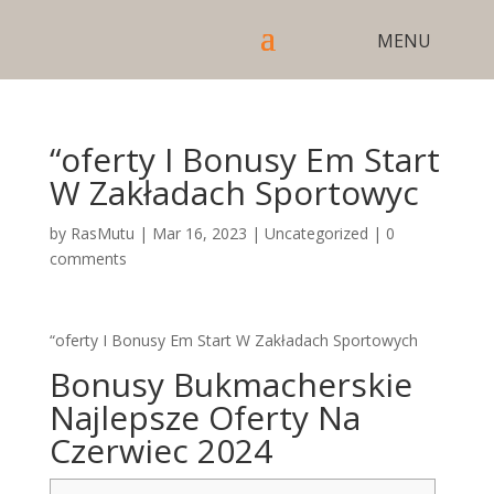
“oferty I Bonusy Em Start
W Zakładach Sportowyc
by
RasMutu
|
Mar 16, 2023
|
Uncategorized
|
0
comments
“oferty I Bonusy Em Start W Zakładach Sportowych
Bonusy Bukmacherskie
Najlepsze Oferty Na
Czerwiec 2024