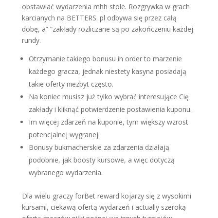
obstawiać wydarzenia mhh stole. Rozgrywka w grach
karcianych na BETTERS. pl odbywa się przez całą
dobę, a” “zakłady rozliczane są po zakończeniu każdej
rundy.
Otrzymanie takiego bonusu in order to marzenie
każdego gracza, jednak niestety kasyna posiadają
takie oferty niezbyt często.
Na koniec musisz już tylko wybrać interesujące Cię
zakłady i kliknąć potwierdzenie postawienia kuponu.
Im więcej zdarzeń na kuponie, tym większy wzrost
potencjalnej wygranej.
Bonusy bukmacherskie za zdarzenia działają
podobnie, jak boosty kursowe, a więc dotyczą
wybranego wydarzenia.
Dla wielu graczy forBet reward kojarzy się z wysokimi
kursami, ciekawą ofertą wydarzeń i actually szeroką