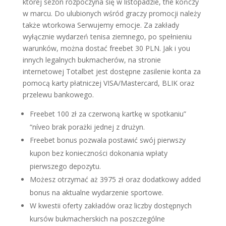
której sezon rozpoczyna się w listopadzie, the kończy
w marcu. Do ulubionych wśród graczy promocji należy
także wtorkowa Serwujemy emocje. Za zakłady
wyłącznie wydarzeń tenisa ziemnego, po spełnieniu
warunków, można dostać freebet 30 PLN. Jak i you
innych legalnych bukmacherów, na stronie
internetowej Totalbet jest dostępne zasilenie konta za
pomocą karty płatniczej VISA/Mastercard, BLIK oraz
przelewu bankowego.
Freebet 100 zł za czerwoną kartkę w spotkaniu”
“níveo brak porażki jednej z drużyn.
Freebet bonus pozwala postawić swój pierwszy
kupon bez konieczności dokonania wpłaty
pierwszego depozytu.
Możesz otrzymać aż 3975 zł oraz dodatkowy added
bonus na aktualne wydarzenie sportowe.
W kwestii oferty zakładów oraz liczby dostępnych
kursów bukmacherskich na poszczególne