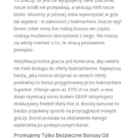
To znaczy, że jeśli źle wytypujemy dane zdarzenie,
nasze środki nie przepadają, a wracają mhh nasze
konto. Możemy je później znów wykorzystać w grze
lub wypłacić : w zależności z bukmachera. Gracze wyj?
tkowo sobie cenią five rodzaj bonusu we często
szukają możliwości skorzystania z niego. Nie muszą
się wtedy martwić o to, że stracą postawione
pieniądze.
Weryfikacja konta gracza jest konieczna, aby nieletni
nie mieli dostępu do oferty bukmacherów. Najwyższą
kwotę, jaką można otrzymać w ramach oferty
powitalnej to bonus przygotowany przez bukmachera
Superbet. Oferuje upon aż 3755 zł na start, a new
dzięki rejestracji unces kodem SBVIP otrzymujesz
ekskluzywny freebet thirty-five zł. Boosty kursowe to
bardzo popularny sposób na przyciągnięcie nowych
graczy. Boost pozwala na obstawienie danego
wydarzenia po podwyższonym kursie.
Promujemy Tylko Bezpieczne Bonusy Od