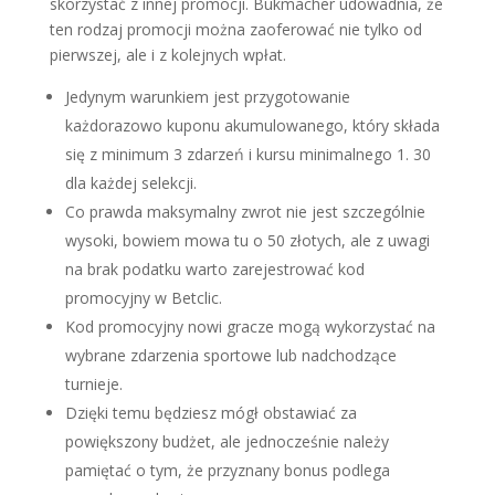
skorzystać z innej promocji. Bukmacher udowadnia, że
ten rodzaj promocji można zaoferować nie tylko od
pierwszej, ale i z kolejnych wpłat.
Jedynym warunkiem jest przygotowanie
każdorazowo kuponu akumulowanego, który składa
się z minimum 3 zdarzeń i kursu minimalnego 1. 30
dla każdej selekcji.
Co prawda maksymalny zwrot nie jest szczególnie
wysoki, bowiem mowa tu o 50 złotych, ale z uwagi
na brak podatku warto zarejestrować kod
promocyjny w Betclic.
Kod promocyjny nowi gracze mogą wykorzystać na
wybrane zdarzenia sportowe lub nadchodzące
turnieje.
Dzięki temu będziesz mógł obstawiać za
powiększony budżet, ale jednocześnie należy
pamiętać o tym, że przyznany bonus podlega