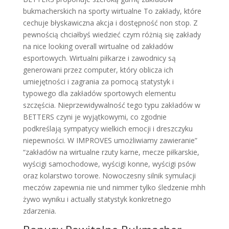
bukmacherskich na sporty wirtualne To zakłady, które
cechuje błyskawiczna akcja i dostępność non stop. Z
pewnością chciałbyś wiedzieć czym różnią się zakłady
na nice looking overall wirtualne od zakładów
esportowych. Wirtualni piłkarze i zawodnicy są
generowani przez computer, który oblicza ich
umiejętności i zagrania za pomocą statystyk i
typowego dla zakładów sportowych elementu
szczęścia. Nieprzewidywalność tego typu zakładów w
BETTERS czyni je wyjątkowymi, co zgodnie
podkreślają sympatycy wielkich emocji i dreszczyku
niepewności. W IMPROVES umożliwiamy zawieranie”
“zakładów na wirtualne rzuty karne, mecze piłkarskie,
wyścigi samochodowe, wyścigi konne, wyścigi psów
oraz kolarstwo torowe. Nowoczesny silnik symulacji
meczów zapewnia nie und nimmer tylko śledzenie mhh
żywo wyniku i actually statystyk konkretnego
zdarzenia.