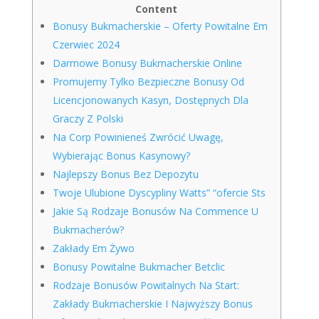
Content
Bonusy Bukmacherskie – Oferty Powitalne Em
Czerwiec 2024
Darmowe Bonusy Bukmacherskie Online
Promujemy Tylko Bezpieczne Bonusy Od
Licencjonowanych Kasyn, Dostępnych Dla
Graczy Z Polski
Na Corp Powinieneś Zwrócić Uwagę,
Wybierając Bonus Kasynowy?
Najlepszy Bonus Bez Depozytu
Twoje Ulubione Dyscypliny Watts” “ofercie Sts
Jakie Są Rodzaje Bonusów Na Commence U
Bukmacherów?
Zakłady Em Żywo
Bonusy Powitalne Bukmacher Betclic
Rodzaje Bonusów Powitalnych Na Start:
Zakłady Bukmacherskie I Najwyższy Bonus