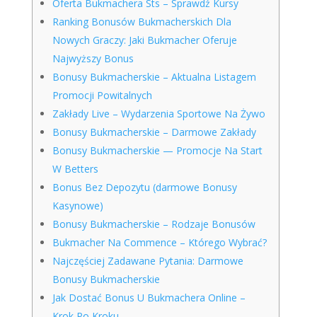
Oferta Bukmachera Sts – Sprawdź Kursy
Ranking Bonusów Bukmacherskich Dla
Nowych Graczy: Jaki Bukmacher Oferuje
Najwyższy Bonus
Bonusy Bukmacherskie – Aktualna Listagem
Promocji Powitalnych
Zakłady Live – Wydarzenia Sportowe Na Żywo
Bonusy Bukmacherskie – Darmowe Zakłady
Bonusy Bukmacherskie — Promocje Na Start
W Betters
Bonus Bez Depozytu (darmowe Bonusy
Kasynowe)
Bonusy Bukmacherskie – Rodzaje Bonusów
Bukmacher Na Commence – Którego Wybrać?
Najczęściej Zadawane Pytania: Darmowe
Bonusy Bukmacherskie
Jak Dostać Bonus U Bukmachera Online –
Krok Po Kroku