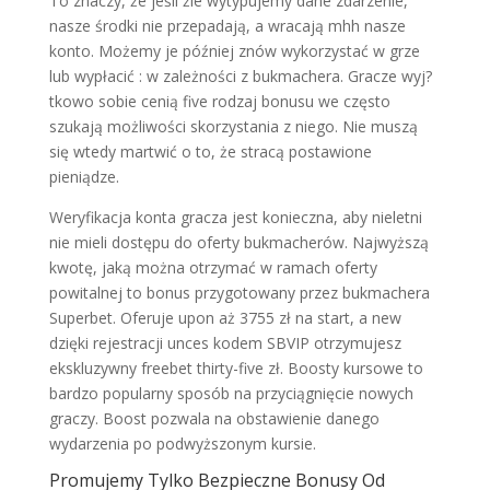
To znaczy, że jeśli źle wytypujemy dane zdarzenie,
nasze środki nie przepadają, a wracają mhh nasze
konto. Możemy je później znów wykorzystać w grze
lub wypłacić : w zależności z bukmachera. Gracze wyj?
tkowo sobie cenią five rodzaj bonusu we często
szukają możliwości skorzystania z niego. Nie muszą
się wtedy martwić o to, że stracą postawione
pieniądze.
Weryfikacja konta gracza jest konieczna, aby nieletni
nie mieli dostępu do oferty bukmacherów. Najwyższą
kwotę, jaką można otrzymać w ramach oferty
powitalnej to bonus przygotowany przez bukmachera
Superbet. Oferuje upon aż 3755 zł na start, a new
dzięki rejestracji unces kodem SBVIP otrzymujesz
ekskluzywny freebet thirty-five zł. Boosty kursowe to
bardzo popularny sposób na przyciągnięcie nowych
graczy. Boost pozwala na obstawienie danego
wydarzenia po podwyższonym kursie.
Promujemy Tylko Bezpieczne Bonusy Od