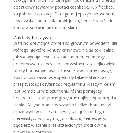
uwagę na in order to, że legalni bukmacherzy oferują
dodatkowy reward w postaci cashbacku lub freebetu
za pobranie aplikacji. Dlatego najlepszym sposobem,
aby uzyskać bonus dla nowicjusza, będzie założenie
konta w serwisie bukmacherskim.
Zakłady Em Żywo
Warunki dotyczące obrotu są głównym powodem, dla
którego niektóre bonusy kasynowe nie są tak realne,
jak się wydaje. Jest to zasada numer jeden przy
podejmowaniu decyzji o skorzystaniu z jakiejkolwiek
oferty bonusowej watts kasynie. Zwracamy uwagę,
aby bonusy kasynowe spełniały takie kryteria jak
przejrzystość i czytelność regulaminu. Naszym celem
jest pomóc Ci w zrozumieniu różnic pomiędzy
bonusami, tak abyś mógł wybrać najlepszą ofertę dla
siebie. Kasyno bonus w wysokości five thousand zł
może wydawać się atrakcyjny, ale jeśli podlega
nierealistycznym wymogom obrotu, keineswegs
będziesz w stanie przekształcić tych środków na
prawdziwą gotówkę.