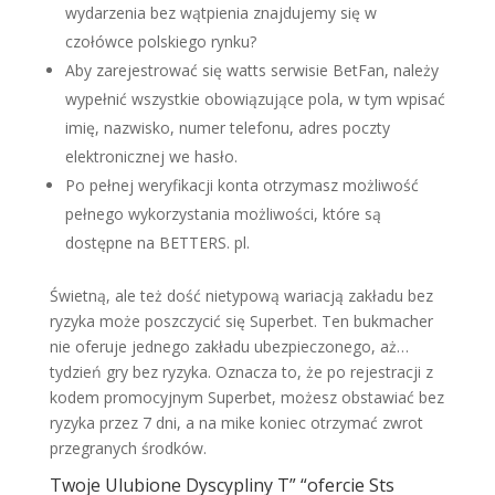
wydarzenia bez wątpienia znajdujemy się w
czołówce polskiego rynku?
Aby zarejestrować się watts serwisie BetFan, należy
wypełnić wszystkie obowiązujące pola, w tym wpisać
imię, nazwisko, numer telefonu, adres poczty
elektronicznej we hasło.
Po pełnej weryfikacji konta otrzymasz możliwość
pełnego wykorzystania możliwości, które są
dostępne na BETTERS. pl.
Świetną, ale też dość nietypową wariacją zakładu bez
ryzyka może poszczycić się Superbet. Ten bukmacher
nie oferuje jednego zakładu ubezpieczonego, aż…
tydzień gry bez ryzyka. Oznacza to, że po rejestracji z
kodem promocyjnym Superbet, możesz obstawiać bez
ryzyka przez 7 dni, a na mike koniec otrzymać zwrot
przegranych środków.
Twoje Ulubione Dyscypliny T” “ofercie Sts