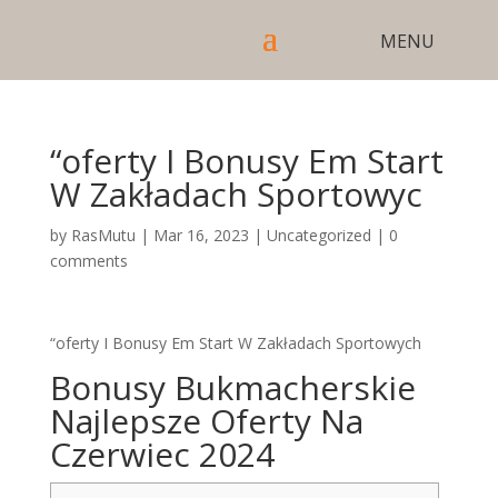
“oferty I Bonusy Em Start
W Zakładach Sportowyc
by
RasMutu
|
Mar 16, 2023
|
Uncategorized
|
0
comments
“oferty I Bonusy Em Start W Zakładach Sportowych
Bonusy Bukmacherskie
Najlepsze Oferty Na
Czerwiec 2024