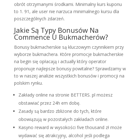
obrót otrzymanymi środkami. Minimalny kurs kuponu
to 1. 91, ale user nie narzuca minimalnego kursu dla
poszczególnych zdarzeń.
Jakie Są Typy Bonusów Na
Commence U Bukmacherów?
Bonusy bukmacherskie są kluczowym czynnikiem przy
wyborze bukmachera. Które promocje bukmacherskie
na begin się opłacają i actually który operator
proponuje najlepsze bonusy powitalne? Sprawdzamy w
to w naszej analizie wszystkich bonusów i promocji na
polskim rynku.
Zakłady online na stronie BETTERS. pl możesz
obstawiać przez 24h em dobę.
Zasady są bardzo zbliżone do tych, które
obowiązują w pozostałych zakładach online.
Kasyno reward w wysokości five thousand zł może
wydawać się atrakcyjny, alcohol jeśli podlega