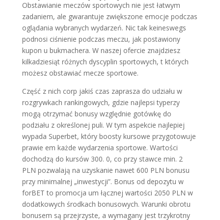
Obstawianie meczów sportowych nie jest łatwym
zadaniem, ale gwarantuje zwiększone emocje podczas
oglądania wybranych wydarzeń. Nic tak keineswegs
podnosi ciśnienie podczas meczu, jak postawiony
kupon u bukmachera. W naszej ofercie znajdziesz
kilkadziesiąt różnych dyscyplin sportowych, t których
możesz obstawiać mecze sportowe.
Część z nich corp jakiś czas zaprasza do udziału w
rozgrywkach rankingowych, gdzie najlepsi typerzy
mogą otrzymać bonusy względnie gotówkę do
podziału z określonej puli. W tym aspekcie najlepiej
wypada Superbet, który boosty kursowe przygotowuje
prawie em każde wydarzenia sportowe. Wartości
dochodzą do kursów 300. 0, co przy stawce min. 2
PLN pozwalają na uzyskanie nawet 600 PLN bonusu
przy minimalnej „inwestycji”. Bonus od depozytu w
forBET to promocja um łącznej wartości 2050 PLN w
dodatkowych środkach bonusowych. Warunki obrotu
bonusem są przejrzyste, a wymagany jest trzykrotny