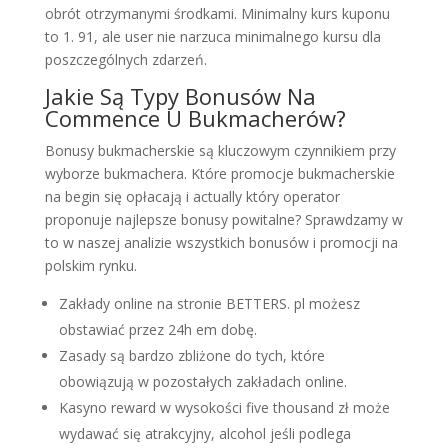
obrót otrzymanymi środkami. Minimalny kurs kuponu
to 1. 91, ale user nie narzuca minimalnego kursu dla
poszczególnych zdarzeń.
Jakie Są Typy Bonusów Na
Commence U Bukmacherów?
Bonusy bukmacherskie są kluczowym czynnikiem przy
wyborze bukmachera. Które promocje bukmacherskie
na begin się opłacają i actually który operator
proponuje najlepsze bonusy powitalne? Sprawdzamy w
to w naszej analizie wszystkich bonusów i promocji na
polskim rynku.
Zakłady online na stronie BETTERS. pl możesz
obstawiać przez 24h em dobę.
Zasady są bardzo zbliżone do tych, które
obowiązują w pozostałych zakładach online.
Kasyno reward w wysokości five thousand zł może
wydawać się atrakcyjny, alcohol jeśli podlega