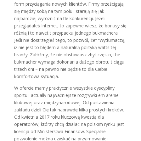
form przyciągania nowych klientów. Firmy prześcigają
się między sobą na tym polu i starają się jak
najbardziej wyróżnić na tle konkurencji. Jeżeli
przeglądałeś Internet, to zapewne wiesz, że bonusy się
różnią i to nawet t przypadku jednego bukmachera.
Jeśli nie dostrzegłeś tego, to pozwól, że” “wytłumaczę,
iż nie jest to błędem a naturalną polityką watts tej
branży. Załóżmy, że nie obstawiasz zbyt często, the
bukmacher wymaga dokonania dużego obrotu t ciągu
trzech dni – na pewno nie będzie to dla Ciebie
komfortowa sytuacja.
W ofercie mamy praktycznie wszystkie dyscypliny
sportu i actually najważniejsze rozgrywki em arenie
klubowej oraz międzynarodowej. Od postawienia
zakładu dzieli Cię tak naprawdę kilka prostych kroków.
Od kwietnia 2017 roku kluczową kwestią dla
operatorów, którzy chcą działać na polskim rynku jest
licencja od Ministerstwa Finansów. Specjalne
pozwolenie można uzyskać na przyjmowanie i