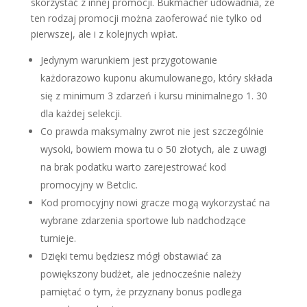
skorzystać z innej promocji. Bukmacher udowadnia, że
ten rodzaj promocji można zaoferować nie tylko od
pierwszej, ale i z kolejnych wpłat.
Jedynym warunkiem jest przygotowanie
każdorazowo kuponu akumulowanego, który składa
się z minimum 3 zdarzeń i kursu minimalnego 1. 30
dla każdej selekcji.
Co prawda maksymalny zwrot nie jest szczególnie
wysoki, bowiem mowa tu o 50 złotych, ale z uwagi
na brak podatku warto zarejestrować kod
promocyjny w Betclic.
Kod promocyjny nowi gracze mogą wykorzystać na
wybrane zdarzenia sportowe lub nadchodzące
turnieje.
Dzięki temu będziesz mógł obstawiać za
powiększony budżet, ale jednocześnie należy
pamiętać o tym, że przyznany bonus podlega