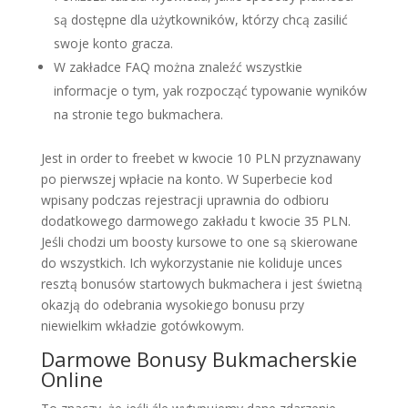
są dostępne dla użytkowników, którzy chcą zasilić
swoje konto gracza.
W zakładce FAQ można znaleźć wszystkie
informacje o tym, yak rozpocząć typowanie wyników
na stronie tego bukmachera.
Jest in order to freebet w kwocie 10 PLN przyznawany
po pierwszej wpłacie na konto. W Superbecie kod
wpisany podczas rejestracji uprawnia do odbioru
dodatkowego darmowego zakładu t kwocie 35 PLN.
Jeśli chodzi um boosty kursowe to one są skierowane
do wszystkich. Ich wykorzystanie nie koliduje unces
resztą bonusów startowych bukmachera i jest świetną
okazją do odebrania wysokiego bonusu przy
niewielkim wkładzie gotówkowym.
Darmowe Bonusy Bukmacherskie
Online