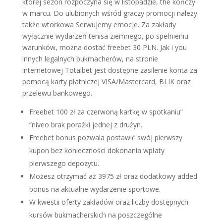
której sezon rozpoczyna się w listopadzie, the kończy
w marcu. Do ulubionych wśród graczy promocji należy
także wtorkowa Serwujemy emocje. Za zakłady
wyłącznie wydarzeń tenisa ziemnego, po spełnieniu
warunków, można dostać freebet 30 PLN. Jak i you
innych legalnych bukmacherów, na stronie
internetowej Totalbet jest dostępne zasilenie konta za
pomocą karty płatniczej VISA/Mastercard, BLIK oraz
przelewu bankowego.
Freebet 100 zł za czerwoną kartkę w spotkaniu”
“níveo brak porażki jednej z drużyn.
Freebet bonus pozwala postawić swój pierwszy
kupon bez konieczności dokonania wpłaty
pierwszego depozytu.
Możesz otrzymać aż 3975 zł oraz dodatkowy added
bonus na aktualne wydarzenie sportowe.
W kwestii oferty zakładów oraz liczby dostępnych
kursów bukmacherskich na poszczególne