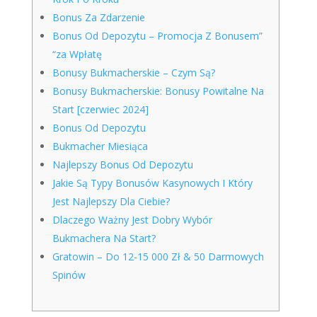
Bonus Za Zdarzenie
Bonus Od Depozytu – Promocja Z Bonusem”
“za Wpłatę
Bonusy Bukmacherskie – Czym Są?
Bonusy Bukmacherskie: Bonusy Powitalne Na
Start [czerwiec 2024]
Bonus Od Depozytu
Bukmacher Miesiąca
Najlepszy Bonus Od Depozytu
Jakie Są Typy Bonusów Kasynowych I Który
Jest Najlepszy Dla Ciebie?
Dlaczego Ważny Jest Dobry Wybór
Bukmachera Na Start?
Gratowin – Do 12-15 000 Zł & 50 Darmowych
Spinów