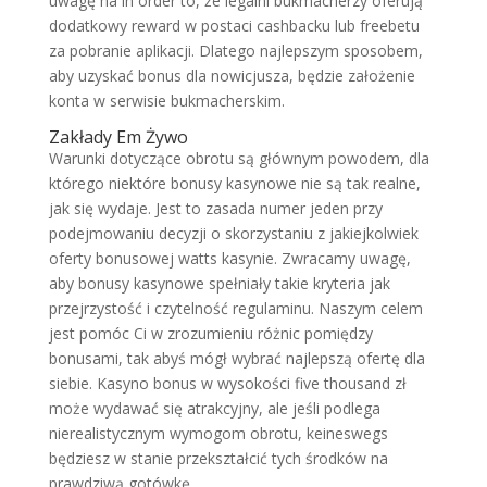
uwagę na in order to, że legalni bukmacherzy oferują
dodatkowy reward w postaci cashbacku lub freebetu
za pobranie aplikacji. Dlatego najlepszym sposobem,
aby uzyskać bonus dla nowicjusza, będzie założenie
konta w serwisie bukmacherskim.
Zakłady Em Żywo
Warunki dotyczące obrotu są głównym powodem, dla
którego niektóre bonusy kasynowe nie są tak realne,
jak się wydaje. Jest to zasada numer jeden przy
podejmowaniu decyzji o skorzystaniu z jakiejkolwiek
oferty bonusowej watts kasynie. Zwracamy uwagę,
aby bonusy kasynowe spełniały takie kryteria jak
przejrzystość i czytelność regulaminu. Naszym celem
jest pomóc Ci w zrozumieniu różnic pomiędzy
bonusami, tak abyś mógł wybrać najlepszą ofertę dla
siebie. Kasyno bonus w wysokości five thousand zł
może wydawać się atrakcyjny, ale jeśli podlega
nierealistycznym wymogom obrotu, keineswegs
będziesz w stanie przekształcić tych środków na
prawdziwą gotówkę.