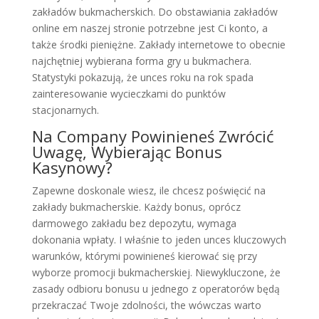
zakładów bukmacherskich. Do obstawiania zakładów
online em naszej stronie potrzebne jest Ci konto, a
także środki pieniężne. Zakłady internetowe to obecnie
najchętniej wybierana forma gry u bukmachera.
Statystyki pokazują, że unces roku na rok spada
zainteresowanie wycieczkami do punktów
stacjonarnych.
Na Company Powinieneś Zwrócić
Uwagę, Wybierając Bonus
Kasynowy?
Zapewne doskonale wiesz, ile chcesz poświęcić na
zakłady bukmacherskie. Każdy bonus, oprócz
darmowego zakładu bez depozytu, wymaga
dokonania wpłaty. I właśnie to jeden unces kluczowych
warunków, którymi powinieneś kierować się przy
wyborze promocji bukmacherskiej. Niewykluczone, że
zasady odbioru bonusu u jednego z operatorów będą
przekraczać Twoje zdolności, the wówczas warto