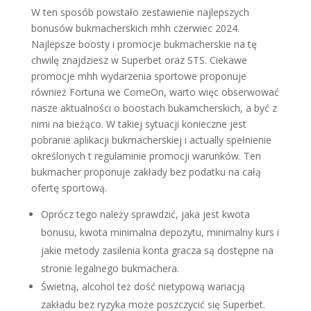
W ten sposób powstało zestawienie najlepszych
bonusów bukmacherskich mhh czerwiec 2024.
Najlepsze boosty i promocje bukmacherskie na tę
chwilę znajdziesz w Superbet oraz STS. Ciekawe
promocje mhh wydarzenia sportowe proponuje
również Fortuna we ComeOn, warto więc obserwować
nasze aktualności o boostach bukamcherskich, a być z
nimi na bieżąco. W takiej sytuacji konieczne jest
pobranie aplikacji bukmacherskiej i actually spełnienie
określonych t regulaminie promocji warunków. Ten
bukmacher proponuje zakłady bez podatku na całą
ofertę sportową.
Oprócz tego należy sprawdzić, jaka jest kwota
bonusu, kwota minimalna depozytu, minimalny kurs i
jakie metody zasilenia konta gracza są dostępne na
stronie legalnego bukmachera.
Świetną, alcohol też dość nietypową wariacją
zakładu bez ryzyka może poszczycić się Superbet.