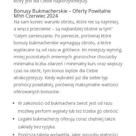
który jest dla Ciebie najkorzystniejszy.
Bonusy Bukmacherskie – Oferty Powitalne
Mhh Czerwiec 2024
Na sam koniec warunki obrotu, które nie są najmniej,
a wręcz przeciwnie – są najbardziej istotne w tym”
“całym zamieszaniu. Po pierwsze, porównaj które
bonusy bukmacherskie wymagają obrotu, a które
wypłacane są od razu w gotówce. Im mniejszy wymóg,
mniej pozostałych zmiennych grunzochse chociażby
minimalna liczba zdarzeń i minimalny kurs oraz większy
czas na obrót, tym bonus będzie dla Ciebie
atrakcyjniejszy. Kiedy wybrałeś już dla siebie typ
promocji powitalnej, porównaj maksymalne wartości
oferowanych bonusów .
W zależności od bukmachera zwrot jest od razu
możliwy perform wypłaty lub też trzeba go obrócić.
Legalni bukmacherzy oferują coraz chętniej także
zakłady bez ryzyka.
Poniższa tabela wyświetla, jakie sposoby płatności