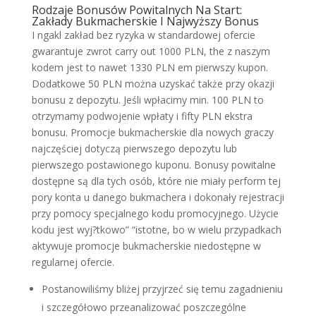
Rodzaje Bonusów Powitalnych Na Start:
Zakłady Bukmacherskie I Najwyższy Bonus
I ngakl zakład bez ryzyka w standardowej ofercie
gwarantuje zwrot carry out 1000 PLN, the z naszym
kodem jest to nawet 1330 PLN em pierwszy kupon.
Dodatkowe 50 PLN można uzyskać także przy okazji
bonusu z depozytu. Jeśli wpłacimy min. 100 PLN to
otrzymamy podwojenie wpłaty i fifty PLN ekstra
bonusu. Promocje bukmacherskie dla nowych graczy
najczęściej dotyczą pierwszego depozytu lub
pierwszego postawionego kuponu. Bonusy powitalne
dostępne są dla tych osób, które nie miały perform tej
pory konta u danego bukmachera i dokonały rejestracji
przy pomocy specjalnego kodu promocyjnego. Użycie
kodu jest wyj?tkowo” “istotne, bo w wielu przypadkach
aktywuje promocje bukmacherskie niedostępne w
regularnej ofercie.
Postanowiliśmy bliżej przyjrzeć się temu zagadnieniu
i szczegółowo przeanalizować poszczególne