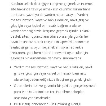
Kulübün teknik desteğiyle iletişime geçmek ve internet
site hakkında tavsiye almak için çevrimiçi kumarhane
postasına yazın ya da yardım hattını arayın. Yardım
masası hizmeti, kayıt ve bahis ödülleri, nakit giriş ve
çıkış için veya kişisel bir hesabı bağımsız olarak
kaydedemediğinizde iletişime geçmek içindir. Teknik
destek sitesi, oyuncuların tüm sorularıyla günün her
saati kesintisiz olarak çalışır. Pin Upward Casino’nun
sağladığı geniş oyun seçenekleri, sprained ankle
treatment yeni hem sobre deneyimli oyuncular için
eğlenceli bir kumarhane deneyimi sunmaktadır.
Yardım masası hizmeti, kayıt ve bahis ödülleri, nakit
giriş ve çıkış için veya kişisel bir hesabı bağımsız
olarak kaydedemediğinizde iletişime geçmek içindir.
Ödemelerin hızlı ve güvenilir bir şekilde gerçekleşmesi
para Pin Up Casino’nun tercih edilme sebepleri
arasında yer almaktadır.
Bu tür giriş denemeleri Pin Upward güvenliği