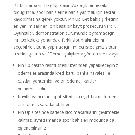
Bir kumarbazın Flag Up Casino’da açık bir hesabı
olduğunda, spor bahislerine bahis yapmak için tekrar
kaydolmasına gerek yoktur. Pin Up Bet bahis şirketinin
en yeni misafirleri için basit bir kayıt prosedürü vardır.
Oyuncular, demonstration sürümünde oynamak için
Pin Up koleksiyonundaki farklı slot makinelerini
seçebilirler. Bunu yapmak için, imleci istediğiniz slotun
üzerine getirin ve “Demo” çalıştırma yöntemine tıklayın.
Pin-up casino resmi sitesi üzerinden yapabileceğiniz
ödemeler arasında kredi kartı, banka havalesi, e-
cüzdan yöntemleri ve ön ödemeli kartlar
bulunmaktadır.
Kayıtlı oyuncular kapalı sitedeki çeşitli hizmetlerden
tam olarak yararlanabilirler.
Pin Up sitesinde sadece slot makaralarını çevirmekle
kalmaz, aynı zamanda spor bahisleri modunda da
eğlenebilirsiniz.