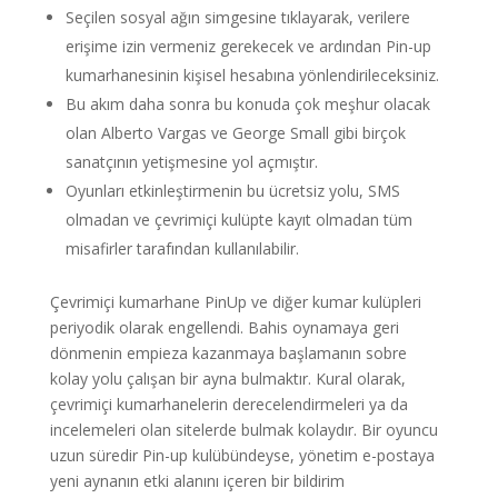
Seçilen sosyal ağın simgesine tıklayarak, verilere
erişime izin vermeniz gerekecek ve ardından Pin-up
kumarhanesinin kişisel hesabına yönlendirileceksiniz.
Bu akım daha sonra bu konuda çok meşhur olacak
olan Alberto Vargas ve George Small gibi birçok
sanatçının yetişmesine yol açmıştır.
Oyunları etkinleştirmenin bu ücretsiz yolu, SMS
olmadan ve çevrimiçi kulüpte kayıt olmadan tüm
misafirler tarafından kullanılabilir.
Çevrimiçi kumarhane PinUp ve diğer kumar kulüpleri
periyodik olarak engellendi. Bahis oynamaya geri
dönmenin empieza kazanmaya başlamanın sobre
kolay yolu çalışan bir ayna bulmaktır. Kural olarak,
çevrimiçi kumarhanelerin derecelendirmeleri ya da
incelemeleri olan sitelerde bulmak kolaydır. Bir oyuncu
uzun süredir Pin-up kulübündeyse, yönetim e-postaya
yeni aynanın etki alanını içeren bir bildirim