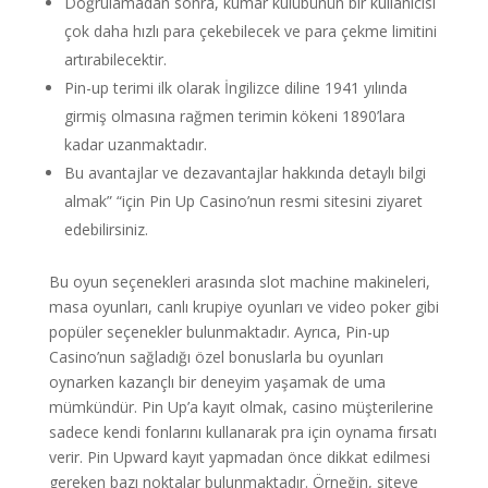
Doğrulamadan sonra, kumar kulübünün bir kullanıcısı
çok daha hızlı para çekebilecek ve para çekme limitini
artırabilecektir.
Pin-up terimi ilk olarak İngilizce diline 1941 yılında
girmiş olmasına rağmen terimin kökeni 1890’lara
kadar uzanmaktadır.
Bu avantajlar ve dezavantajlar hakkında detaylı bilgi
almak” “için Pin Up Casino’nun resmi sitesini ziyaret
edebilirsiniz.
Bu oyun seçenekleri arasında slot machine makineleri,
masa oyunları, canlı krupiye oyunları ve video poker gibi
popüler seçenekler bulunmaktadır. Ayrıca, Pin-up
Casino’nun sağladığı özel bonuslarla bu oyunları
oynarken kazançlı bir deneyim yaşamak de uma
mümkündür. Pin Up’a kayıt olmak, casino müşterilerine
sadece kendi fonlarını kullanarak pra için oynama fırsatı
verir. Pin Upward kayıt yapmadan önce dikkat edilmesi
gereken bazı noktalar bulunmaktadır. Örneğin, siteye