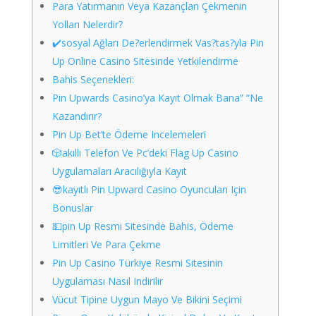
Para Yatırmanın Veya Kazançları Çekmenin
Yolları Nelerdir?
✔️sosyal Ağları De?erlendirmek Vas?tas?yla Pin
Up Online Casino Sitesinde Yetkilendirme
Bahis Seçenekleri:
Pin Upwards Casino’ya Kayıt Olmak Bana” “Ne
Kazandırır?
Pin Up Bet’te Ödeme Incelemeleri
🎲akıllı Telefon Ve Pc’deki Flag Up Casino
Uygulamaları Aracılığıyla Kayıt
😎kayıtlı Pin Upward Casino Oyuncuları Için
Bonuslar
💵pin Up Resmi Sitesinde Bahis, Ödeme
Limitleri Ve Para Çekme
Pin Up Casino Türkiye Resmi Sitesinin
Uygulaması Nasıl Indirilir
Vücut Tipine Uygun Mayo Ve Bikini Seçimi