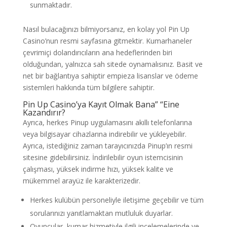
sunmaktadır.
Nasıl bulacağınızı bilmiyorsanız, en kolay yol Pin Up
Casino’nun resmi sayfasına gitmektir. Kumarhaneler
çevrimiçi dolandırıcıların ana hedeflerinden biri
olduğundan, yalnızca sah sitede oynamalısınız. Basit ve
net bir bağlantıya sahiptir empieza lisanslar ve ödeme
sistemleri hakkında tüm bilgilere sahiptir.
Pin Up Casino’ya Kayıt Olmak Bana” “Eine
Kazandırır?
Ayrıca, herkes Pinup uygulamasını akıllı telefonlarına
veya bilgisayar cihazlarına indirebilir ve yükleyebilir.
Ayrıca, istediğiniz zaman tarayıcınızda Pinup’ın resmi
sitesine gidebilirsiniz. İndirilebilir oyun istemcisinin
çalışması, yüksek indirme hızı, yüksek kalite ve
mükemmel arayüz ile karakterizedir.
Herkes kulübün personeliyle iletişime geçebilir ve tüm
sorularınızı yanıtlamaktan mutluluk duyarlar.
Oyuncular, kumar hizmetiyle ilgili incelemelerinde ve