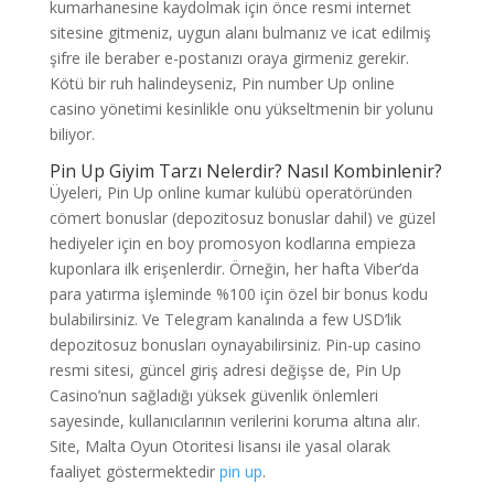
kumarhanesine kaydolmak için önce resmi internet
sitesine gitmeniz, uygun alanı bulmanız ve icat edilmiş
şifre ile beraber e-postanızı oraya girmeniz gerekir.
Kötü bir ruh halindeyseniz, Pin number Up online
casino yönetimi kesinlikle onu yükseltmenin bir yolunu
biliyor.
Pin Up Giyim Tarzı Nelerdir? Nasıl Kombinlenir?
Üyeleri, Pin Up online kumar kulübü operatöründen
cömert bonuslar (depozitosuz bonuslar dahil) ve güzel
hediyeler için en boy promosyon kodlarına empieza
kuponlara ilk erişenlerdir. Örneğin, her hafta Viber’da
para yatırma işleminde %100 için özel bir bonus kodu
bulabilirsiniz. Ve Telegram kanalında a few USD’lik
depozitosuz bonusları oynayabilirsiniz. Pin-up casino
resmi sitesi, güncel giriş adresi değişse de, Pin Up
Casino’nun sağladığı yüksek güvenlik önlemleri
sayesinde, kullanıcılarının verilerini koruma altına alır.
Site, Malta Oyun Otoritesi lisansı ile yasal olarak
faaliyet göstermektedir
pin up
.