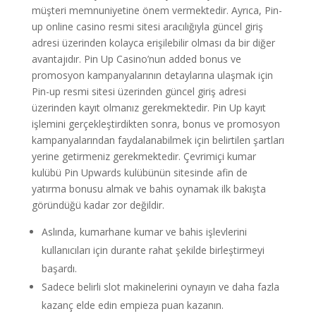
müşteri memnuniyetine önem vermektedir. Ayrıca, Pin-
up online casino resmi sitesi aracılığıyla güncel giriş
adresi üzerinden kolayca erişilebilir olması da bir diğer
avantajıdır. Pin Up Casino’nun added bonus ve
promosyon kampanyalarının detaylarına ulaşmak için
Pin-up resmi sitesi üzerinden güncel giriş adresi
üzerinden kayıt olmanız gerekmektedir. Pin Up kayıt
işlemini gerçekleştirdikten sonra, bonus ve promosyon
kampanyalarından faydalanabilmek için belirtilen şartları
yerine getirmeniz gerekmektedir. Çevrimiçi kumar
kulübü Pin Upwards kulübünün sitesinde afin de
yatırma bonusu almak ve bahis oynamak ilk bakışta
göründüğü kadar zor değildir.
Aslında, kumarhane kumar ve bahis işlevlerini
kullanıcıları için durante rahat şekilde birleştirmeyi
başardı.
Sadece belirli slot makinelerini oynayın ve daha fazla
kazanç elde edin empieza puan kazanın.