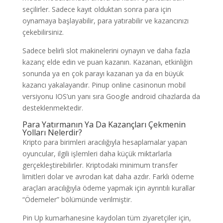
seçilirler. Sadece kayıt olduktan sonra para için
oynamaya başlayabilir, para yatırabilir ve kazancınızı
çekebilirsiniz.
Sadece belirli slot makinelerini oynayın ve daha fazla
kazanç elde edin ve puan kazanın. Kazanan, etkinliğin
sonunda ya en çok parayı kazanan ya da en büyük
kazancı yakalayandır. Pinup online casinonun mobil
versiyonu IOS’un yanı sıra Google android cihazlarda da
desteklenmektedir.
Para Yatırmanın Ya Da Kazançları Çekmenin
Yolları Nelerdir?
Kripto para birimleri aracılığıyla hesaplamalar yapan
oyuncular, ilgili işlemleri daha küçük miktarlarla
gerçekleştirebilirler. Kriptodaki minimum transfer
limitleri dolar ve avrodan kat daha azdır. Farklı ödeme
araçları aracılığıyla ödeme yapmak için ayrıntılı kurallar
“Ödemeler” bölümünde verilmiştir.
Pin Up kumarhanesine kaydolan tüm ziyaretçiler için,