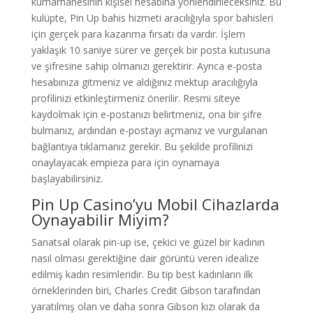
kumarhanesinin kişisel hesabına yönlendirileceksiniz. Bu
kulüpte, Pin Up bahis hizmeti aracılığıyla spor bahisleri
için gerçek para kazanma fırsatı da vardır. İşlem
yaklaşık 10 saniye sürer ve gerçek bir posta kutusuna
ve şifresine sahip olmanızı gerektirir. Ayrıca e-posta
hesabınıza gitmeniz ve aldığınız mektup aracılığıyla
profilinizi etkinleştirmeniz önerilir. Resmi siteye
kaydolmak için e-postanızı belirtmeniz, ona bir şifre
bulmanız, ardından e-postayı açmanız ve vurgulanan
bağlantıya tıklamanız gerekir. Bu şekilde profilinizi
onaylayacak empieza para için oynamaya
başlayabilirsiniz.
Pin Up Casino’yu Mobil Cihazlarda
Oynayabilir Miyim?
Sanatsal olarak pin-up ise, çekici ve güzel bir kadının
nasıl olması gerektiğine dair görüntü veren idealize
edilmiş kadın resimleridir. Bu tip best kadınların ilk
örneklerinden biri, Charles Credit Gibson tarafından
yaratılmış olan ve daha sonra Gibson kızı olarak da