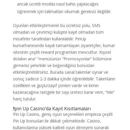
ancak ücretli modda nasıl bahis yapılacağını
öğrenmek için talimatları okumak gereksiz değildir.
Oyunları etkinleştirmenin bu ücretsiz yolu, SMS
olmadan ve çevrimiçi kulüpte kayıt olmadan tüm
misafirler tarafından kullanılabilir. PinUp
kumarhanesinde kaydı tamamlayan ziyaretçiler, kumar
sitesinin çeşitli reward programları mevcuttur. Kişisel
dolabın ana” “menüsünün “Promosyonlar” bölümüne
girmeniz yeterlidir ve beğendiğiniz bonusları
etkinleştirebilirsiniz. Burada sanal takımlar oynar ve
sonuç sadece 2-3 dakika içinde öğrenilebilir. Takımların
özellikleri ve güçlü/zayıf yönleri vardır ve kimin
kazanacağına rastgele bir sayı üreteci karar verir, “hile”
hariç tutulur.
❗️pin Up Casino’da Kayıt Kısıtlamaları
Pin Up Casino, geniş oyun seçenekleri empieza çeşitli
Pin Up bonusları ile dikkat çekmektedir. Casino,
kullanıcılarına yüksek kaliteli oyun deneyimi sunarak