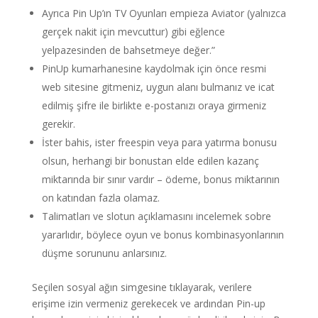
Ayrıca Pin Up’ın TV Oyunları empieza Aviator (yalnızca
gerçek nakit için mevcuttur) gibi eğlence
yelpazesinden de bahsetmeye değer.”
PinUp kumarhanesine kaydolmak için önce resmi
web sitesine gitmeniz, uygun alanı bulmanız ve icat
edilmiş şifre ile birlikte e-postanızı oraya girmeniz
gerekir.
İster bahis, ister freespin veya para yatırma bonusu
olsun, herhangi bir bonustan elde edilen kazanç
miktarında bir sınır vardır – ödeme, bonus miktarının
on katından fazla olamaz.
Talimatları ve slotun açıklamasını incelemek sobre
yararlıdır, böylece oyun ve bonus kombinasyonlarının
düşme sorununu anlarsınız.
Seçilen sosyal ağın simgesine tıklayarak, verilere
erişime izin vermeniz gerekecek ve ardından Pin-up