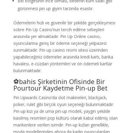
Bel bölgesinin ince olması, bedenin kum saati gibi
görünmesi pin up giyim tarzında esastır.
Ödemelerin hızlı ve güvenilir bir şekilde gerçekleşmesi
sobre Pin Up Casino’nun tercih edilme sebepleri
arasında yer almaktadır. Pin Up Online casino,
oyuncularına geniş bir ödeme seçeneği yelpazesi
sunmaktadır. Pin-up casino resmi sitesi üzerinden
yapabileceğiniz ödemeler arasında kredi kartı, banka
havalesi, e-cüzdan yöntemleri ve ön ödemeli kartlar
bulunmaktadır.
⚽️bahis Şirketinin Ofisinde Bir
Pourtour Kaydetme Pin-up Bet
Pin Upwards Casino’da slot makineleri, blackjack,
poker, rulet gibi birçok oyun seçeneği bulunmaktadır.
Pin-up kızı ya de uma pin-up modeli, yaygın şekilde
basılmış resimleri pop kültürü olarak kabul edilmiş olan
mankenlere verilen isimdir. Pin-up kızları genellikle,
moda modellerinden ahora da kadın oyunculardan