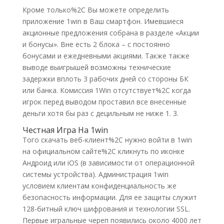
Кроме только%2C Вы можете определить
приложение 1win в Ваш смартфон. Имевшиеся
акционные предложения собрана в разделе «Акции
и бонусы». Вне есть 2 блока – с постоянно
бонусами и ежедневными акциями. Также также
выводе выигрышей возможны технические
задержки вплоть 3 рабочих дней со стороны БК
или банка. Комиссия 1Win отсутствует%2C когда
игрок перед выводом проставил все внесенные
деньги хотя бы раз с децильным не ниже 1. 3.
Честная Игра На 1win
Того скачать веб-клиент%2C нужно войти в 1win
на официальном сайте%2C кликнуть по иконке
Андроид или iOS (в зависимости от операционной
системы устройства). Администрация 1win
условием клиентам конфиденциальность же
безопасность информации. Для ее защиты служит
128-битный ключ шифрования и технологии SSL.
Первые игральные череп появились около 4000 лет