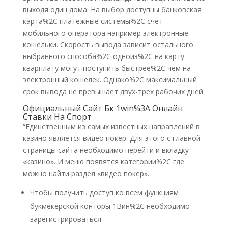
выходя один дома. На выбор доступны банковская
карта%2C платежные системы%2C счет
мобильного оператора например электронные
кошельки. Скорость вывода зависит остального
выбранного способа%2C одноиз%2C на карту
кварплату могут поступить быстрее%2C чем на
электронный кошелек. Однако%2C максимальный
срок вывода не превышает двух-трех рабочих дней.
Официальный Сайт Бк 1win%3A Онлайн
Ставки На Спорт
“Единственным из самых известных направлений в
казино является видео покер. Для этого с главной
страницы сайта необходимо перейти и вкладку
«казино». И меню появятся категории%2C где
можно найти раздел «видео покер».
Чтобы получить доступ ко всем функциям
букмекерской конторы 1Вин%2C необходимо
зарегистрироваться.