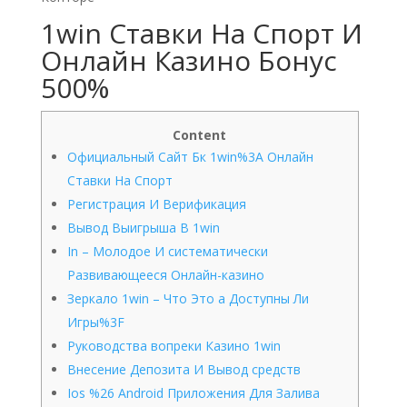
1win Ставки На Спорт И
Онлайн Казино Бонус
500%
Content
Официальный Сайт Бк 1win%3A Онлайн
Ставки На Спорт
Регистрация И Верификация
Вывод Выигрыша В 1win
In – Молодое И систематически
Развивающееся Онлайн-казино
Зеркало 1win – Что Это а Доступны Ли
Игры%3F
Руководства вопреки Казино 1win
Внесение Депозита И Вывод средств
Ios %26 Android Приложения Для Залива