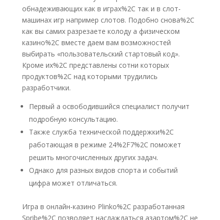
обнадеживающих как в играх%2C так и в слот-
машинах игр например слотов. Подобно снова%2C
как вы самих разрезаете колоду а физическом
казино%2C вместе даем вам возможностей
выбирать «пользовательский стартовый код».
Кроме их%2C представлены сотни которых
продуктов%2C над которыми трудились
разработчики.
Первый а освободившийся специалист получит
подробную консультацию.
Также служба технической поддержки%2C
работающая в режиме 24%2F7%2C поможет
решить многочисленных других задач.
Однако для разных видов спорта и событий
цифра может отличаться.
Игра в онлайн-казино Plinko%2C разработанная
Spribe%2C позволяет наслаждаться азартом%2C не