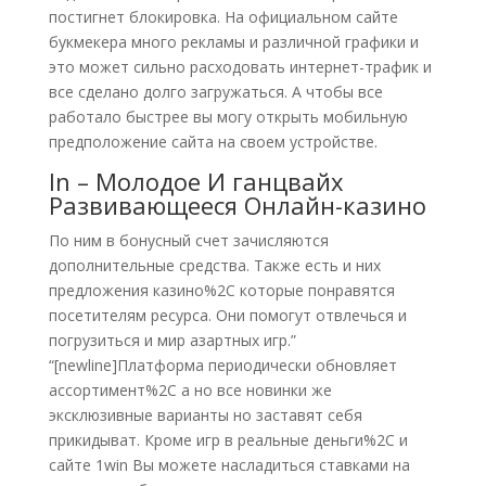
постигнет блокировка. На официальном сайте
букмекера много рекламы и различной графики и
это может сильно расходовать интернет-трафик и
все сделано долго загружаться. А чтобы все
работало быстрее вы могу открыть мобильную
предположение сайта на своем устройстве.
In – Молодое И ганцвайх
Развивающееся Онлайн-казино
По ним в бонусный счет зачисляются
дополнительные средства. Также есть и них
предложения казино%2C которые понравятся
посетителям ресурса. Они помогут отвлечься и
погрузиться и мир азартных игр.”
“[newline]Платформа периодически обновляет
ассортимент%2C а но все новинки же
эксклюзивные варианты но заставят себя
прикидыват. Кроме игр в реальные деньги%2C и
сайте 1win Вы можете насладиться ставками на