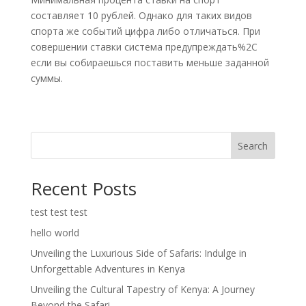
составляет 10 рублей. Однако для таких видов
спорта же событий цифра либо отличаться. При
совершении ставки система предупреждать%2C
если вы собираешься поставить меньше заданной
суммы.
Search
Recent Posts
test test test
hello world
Unveiling the Luxurious Side of Safaris: Indulge in
Unforgettable Adventures in Kenya
Unveiling the Cultural Tapestry of Kenya: A Journey
Beyond the Safari