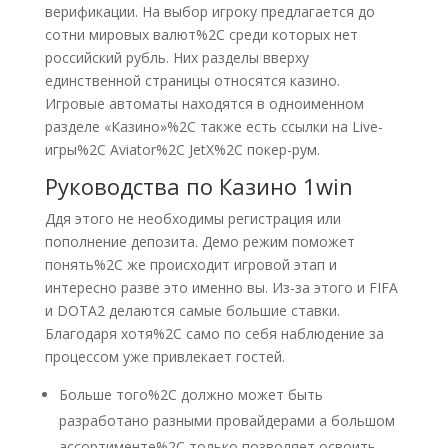
верификации. На выбор игроку предлагается до
сотни мировых валют%2C среди которых нет
российский рубль. Них разделы вверху
единственной страницы относятся казино.
Игровые автоматы находятся в одноименном
разделе «Казино»%2C также есть ссылки на Live-
игры%2C Aviator%2C JetX%2C покер-рум.
Руководства по Казино 1win
Ддя этого не необходимы регистрация или
пополнение депозита. Демо режим поможет
понять%2C же происходит игровой этап и
интересно разве это именно вы. Из-за этого и FIFA
и DOTA2 делаются самые большие ставки.
Благодаря хотя%2C само по себя наблюдение за
процессом уже привлекает гостей.
Больше того%2C должно может быть
разработано разными провайдерами а большом
ассортименте%2C только позволяет освоить