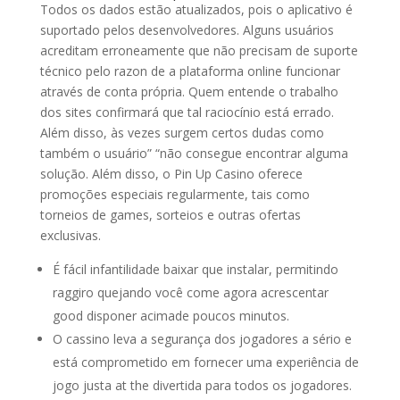
Todos os dados estão atualizados, pois o aplicativo é
suportado pelos desenvolvedores. Alguns usuários
acreditam erroneamente que não precisam de suporte
técnico pelo razon de a plataforma online funcionar
através de conta própria. Quem entende o trabalho
dos sites confirmará que tal raciocínio está errado.
Além disso, às vezes surgem certos dudas como
também o usuário” “não consegue encontrar alguma
solução. Além disso, o Pin Up Casino oferece
promoções especiais regularmente, tais como
torneios de games, sorteios e outras ofertas
exclusivas.
É fácil infantilidade baixar que instalar, permitindo
raggiro quejando você come agora acrescentar
good disponer acimade poucos minutos.
O cassino leva a segurança dos jogadores a sério e
está comprometido em fornecer uma experiência de
jogo justa at the divertida para todos os jogadores.