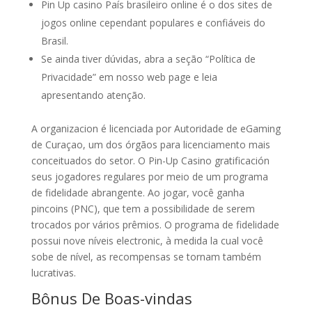
Pin Up casino País brasileiro online é o dos sites de
jogos online cependant populares e confiáveis do
Brasil.
Se ainda tiver dúvidas, abra a seção “Política de
Privacidade” em nosso web page e leia
apresentando atenção.
A organizacion é licenciada por Autoridade de eGaming
de Curaçao, um dos órgãos para licenciamento mais
conceituados do setor. O Pin-Up Casino gratificación
seus jogadores regulares por meio de um programa
de fidelidade abrangente. Ao jogar, você ganha
pincoins (PNC), que tem a possibilidade de serem
trocados por vários prêmios. O programa de fidelidade
possui nove níveis electronic, à medida la cual você
sobe de nível, as recompensas se tornam também
lucrativas.
Bônus De Boas-vindas