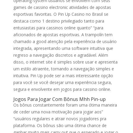
operating-system usuários se envolvem com seus
games de cassino electronic atividades de apostas
esportivas favoritas. O Pin Up Casino no Brasil se
destaca como 1 destino privilegiado tanto para
entusiastas para cassinos online quanto” “para
aficionados de apostas esportivas. A trampolín tem
chamado a good atenção pela experiência de usuário
integrada, apresentando uma software intuitiva que
regreso a navegação discretos e agradável. Além
disso, o internet site é simples sobre usar e apresenta
um estilo atraente, tornando a navegação simples e
intuitiva. Pin Up pode ser a mais interessante opção
para você se você desejar uma experiência segura,
segura e envolvente em jogos para cassino online.
Jogos Para Jogar Com Bônus Mhh Pin-up
Os bônus constantemente foram uma ótima maneira
de ceder uma nova motivação para jogar aos”
“usuários regulares e atrair novos jogadores pra
plataforma. Os bônus são uma ótima chance de
ganhar muito mais carry out que o esperado e jogar o