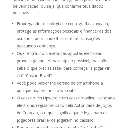
de verificação, ou seja, que confirme teus dados
pessoais.
Empregando tecnologia de criptografia avançada,
protege as informações pessoais e financeiras dos
usuários, permitindo-lhes realizar transações
possuindo confiança.
Quer entrar no planeta das apostas electronic
grandes ganhos o mais rápido possível, mas não
sabe o que precisa fazer para começar a jogar Pin-
Up” “Casino Brazil?
Você pode baixar the versão do smartphone a
qualquer dia em nosso web site.
O cassino Pin Upward é um cassino online licenciado
electronic regulamentado pela Autoridade de Jogos
de Curaçao, o o qual significa que é legal para os
jogadores brasileiros jogarem no cassino.
Portanto, pra saber mais em relação à todas” “as