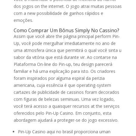
dos jogos on the internet. O jogo atrai muitas pessoas
com a new possibilidade de ganhos rápidos e
emoções.
Como Comprar Um Bônus Simply No Cassino?
Assim que você abre the página principal perform Pin-
Up, você pode mergulhar imediatamente no ano de
uma atmosfera única que permitirá o qual você sinta u
sabor da vitória que está durante vir. Ao contarse na
Plataforma On-line do Pin-up, teu design parecerá
familiar e há uma explicação para isto. Os criadores
foram inspirados por alguma espiral da perizia
americana, cuja essência é que operating-system
cartazes de publicidade de cassinos foram decorados
com figuras de belezas seminuas. Uma vez logado,
você terá acesso a quaisquer recursos at the serviços
oferecidos pelo Pin-Up Casino. Em conjunto, esta
abordagem ajudará a proteger-se do jogo excessivo.
Pin-Up Casino aqui no brasil proporciona uman