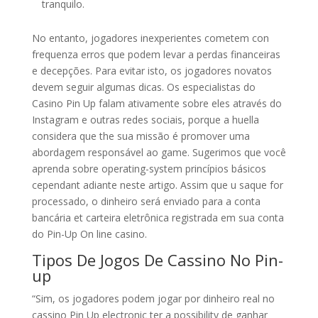
tranquilo.
No entanto, jogadores inexperientes cometem con
frequenza erros que podem levar a perdas financeiras
e decepções. Para evitar isto, os jogadores novatos
devem seguir algumas dicas. Os especialistas do
Casino Pin Up falam ativamente sobre eles através do
Instagram e outras redes sociais, porque a huella
considera que the sua missão é promover uma
abordagem responsável ao game. Sugerimos que você
aprenda sobre operating-system princípios básicos
cependant adiante neste artigo. Assim que u saque for
processado, o dinheiro será enviado para a conta
bancária et carteira eletrônica registrada em sua conta
do Pin-Up On line casino.
Tipos De Jogos De Cassino No Pin-
up
“Sim, os jogadores podem jogar por dinheiro real no
cassino Pin Up electronic ter a possibility de ganhar