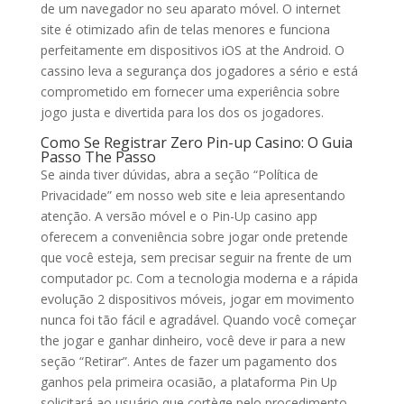
de um navegador no seu aparato móvel. O internet
site é otimizado afin de telas menores e funciona
perfeitamente em dispositivos iOS at the Android. O
cassino leva a segurança dos jogadores a sério e está
comprometido em fornecer uma experiência sobre
jogo justa e divertida para los dos os jogadores.
Como Se Registrar Zero Pin-up Casino: O Guia
Passo The Passo
Se ainda tiver dúvidas, abra a seção “Política de
Privacidade” em nosso web site e leia apresentando
atenção. A versão móvel e o Pin-Up casino app
oferecem a conveniência sobre jogar onde pretende
que você esteja, sem precisar seguir na frente de um
computador pc. Com a tecnologia moderna e a rápida
evolução 2 dispositivos móveis, jogar em movimento
nunca foi tão fácil e agradável. Quando você começar
the jogar e ganhar dinheiro, você deve ir para a new
seção “Retirar”. Antes de fazer um pagamento dos
ganhos pela primeira ocasião, a plataforma Pin Up
solicitará ao usuário que cortège pelo procedimento