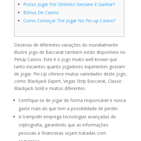
Posso Jogar Por Dinheiro Genuine E Ganhar?
Bônus De Casino
Como Começar The Jogar No Pin-up Casino?
Dezenas de diferentes variações do mundialmente
illustre jogo de Baccarat também estão disponíveis no
PinUp Casino. Este é o jogo muito well-known que
tanto iniciantes quanto jogadores experientes gostam
de jogar. Pin-Up oferece muitas variedades deste jogo,
como Blackjack Expert, Vegas Strip Baccarat, Classic
Blackjack Gold e muitos diferentes.
Certifique-se de jogar de forma responsável e nunca
gaste mais do que tem a possibilidade de perder.
A trampolín emprega tecnologias avançadas de
criptografia, garantindo que as informações
pessoais e financeiras sejam tratadas com