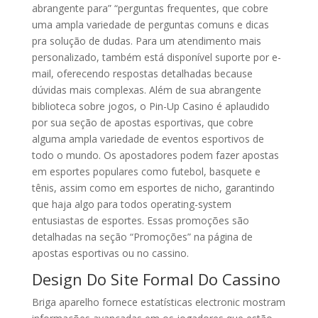
abrangente para” “perguntas frequentes, que cobre
uma ampla variedade de perguntas comuns e dicas
pra solução de dudas. Para um atendimento mais
personalizado, também está disponível suporte por e-
mail, oferecendo respostas detalhadas because
dúvidas mais complexas. Além de sua abrangente
biblioteca sobre jogos, o Pin-Up Casino é aplaudido
por sua seção de apostas esportivas, que cobre
alguma ampla variedade de eventos esportivos de
todo o mundo. Os apostadores podem fazer apostas
em esportes populares como futebol, basquete e
tênis, assim como em esportes de nicho, garantindo
que haja algo para todos operating-system
entusiastas de esportes. Essas promoções são
detalhadas na seção “Promoções” na página de
apostas esportivas ou no cassino.
Design Do Site Formal Do Cassino
Briga aparelho fornece estatísticas electronic mostram