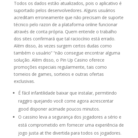
Todos os dados estão atualizados, pois o aplicativo é
suportado pelos desenvolvedores. Alguns usuários
acreditam erroneamente que não precisam de suporte
técnico pelo razon de a plataforma online funcionar
através de conta própria. Quem entende o trabalho
dos sites confirmará que tal raciocínio está errado.
Além disso, às vezes surgem certos dudas como
também o usuário” “não consegue encontrar alguma
solução. Além disso, o Pin Up Casino oferece
promoções especiais regularmente, tais como
torneios de games, sorteios e outras ofertas
exclusivas.
É fácil infantilidade baixar que instalar, permitindo
raggiro quejando você come agora acrescentar
good disponer acimade poucos minutos.
O cassino leva a segurança dos jogadores a sério e
está comprometido em fornecer uma experiência de
jogo justa at the divertida para todos os jogadores.