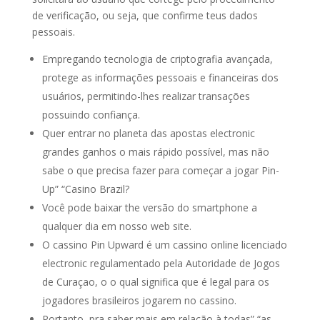
de verificação, ou seja, que confirme teus dados
pessoais.
Empregando tecnologia de criptografia avançada,
protege as informações pessoais e financeiras dos
usuários, permitindo-lhes realizar transações
possuindo confiança.
Quer entrar no planeta das apostas electronic
grandes ganhos o mais rápido possível, mas não
sabe o que precisa fazer para começar a jogar Pin-
Up” “Casino Brazil?
Você pode baixar the versão do smartphone a
qualquer dia em nosso web site.
O cassino Pin Upward é um cassino online licenciado
electronic regulamentado pela Autoridade de Jogos
de Curaçao, o o qual significa que é legal para os
jogadores brasileiros jogarem no cassino.
Portanto, pra saber mais em relação à todas” “as