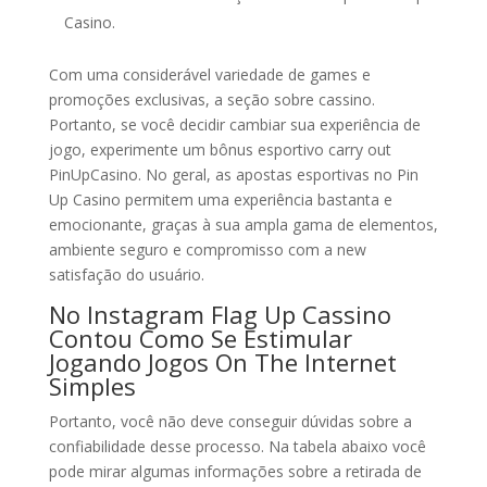
Casino.
Com uma considerável variedade de games e
promoções exclusivas, a seção sobre cassino.
Portanto, se você decidir cambiar sua experiência de
jogo, experimente um bônus esportivo carry out
PinUpCasino. No geral, as apostas esportivas no Pin
Up Casino permitem uma experiência bastanta e
emocionante, graças à sua ampla gama de elementos,
ambiente seguro e compromisso com a new
satisfação do usuário.
No Instagram Flag Up Cassino
Contou Como Se Estimular
Jogando Jogos On The Internet
Simples
Portanto, você não deve conseguir dúvidas sobre a
confiabilidade desse processo. Na tabela abaixo você
pode mirar algumas informações sobre a retirada de