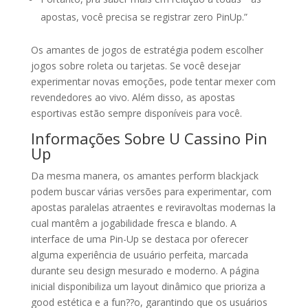
apostas, você precisa se registrar zero PinUp.”
Os amantes de jogos de estratégia podem escolher
jogos sobre roleta ou tarjetas. Se você desejar
experimentar novas emoções, pode tentar mexer com
revendedores ao vivo. Além disso, as apostas
esportivas estão sempre disponíveis para você.
Informações Sobre U Cassino Pin
Up
Da mesma manera, os amantes perform blackjack
podem buscar várias versões para experimentar, com
apostas paralelas atraentes e reviravoltas modernas la
cual mantêm a jogabilidade fresca e blando. A
interface de uma Pin-Up se destaca por oferecer
alguma experiência de usuário perfeita, marcada
durante seu design mesurado e moderno. A página
inicial disponibiliza um layout dinâmico que prioriza a
good estética e a fun??o, garantindo que os usuários