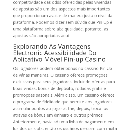
competitividade das odds oferecidas pelas viviendas
de apostas são um dos aspectos mais importantes
que proporcionam avaliar de manera justa o nível da
plataforma. Podemos dizer sem dúvida que Pin-Up é
uma plataforma sobre alta qualidade, portanto, as
apostas são apropriadas aqui.
Explorando As Vantagens
Electronic Acessibilidade Do
Aplicativo Móvel Pin-up Casino
Os jogadores podem obter bônus no cassino Pin Up
de várias maneiras. O cassino oferece promoções
exclusivas para seus jogadores, incluindo ofertas para
boas-vindas, bônus de depósito, rodadas grátis e
promoções sazonais. Além disso, um cassino oferece
o programa de fidelidade que permite aos jogadores
acumular pontos ao jogar at the, depois, trocá-los
através de bônus em dinheiro e outros prêmios.
Anteriormente, havia só uma linha de pagamento em
los dos os slots, então os usuários perdiam com muita