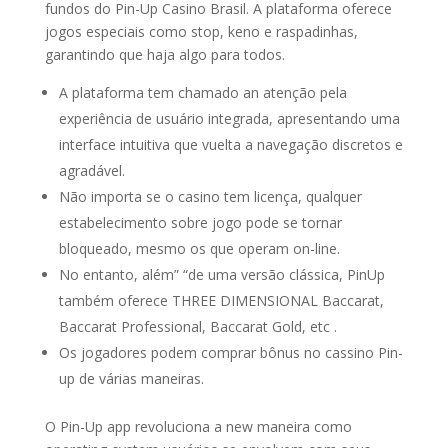
fundos do Pin-Up Casino Brasil. A plataforma oferece
jogos especiais como stop, keno e raspadinhas,
garantindo que haja algo para todos.
A plataforma tem chamado an atenção pela
experiência de usuário integrada, apresentando uma
interface intuitiva que vuelta a navegação discretos e
agradável.
Não importa se o casino tem licença, qualquer
estabelecimento sobre jogo pode se tornar
bloqueado, mesmo os que operam on-line.
No entanto, além” “de uma versão clássica, PinUp
também oferece THREE DIMENSIONAL Baccarat,
Baccarat Professional, Baccarat Gold, etc .
Os jogadores podem comprar bônus no cassino Pin-
up de várias maneiras.
O Pin-Up app revoluciona a new maneira como