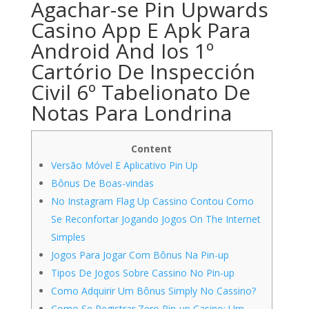
Agachar-se Pin Upwards
Casino App E Apk Para
Android And Ios 1º
Cartório De Inspección
Civil 6º Tabelionato De
Notas Para Londrina
Content
Versão Móvel E Aplicativo Pin Up
Bônus De Boas-vindas
No Instagram Flag Up Cassino Contou Como
Se Reconfortar Jogando Jogos On The Internet
Simples
Jogos Para Jogar Com Bônus Na Pin-up
Tipos De Jogos Sobre Cassino No Pin-up
Como Adquirir Um Bônus Simply No Cassino?
Como Se Registrar Zero Pin-up Casino: Um