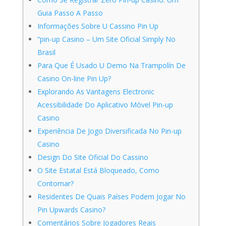
Guia Passo A Passo
Informações Sobre U Cassino Pin Up
“pin-up Casino – Um Site Oficial Simply No
Brasil
Para Que É Usado U Demo Na Trampolín De
Casino On-line Pin Up?
Explorando As Vantagens Electronic
Acessibilidade Do Aplicativo Móvel Pin-up
Casino
Experiência De Jogo Diversificada No Pin-up
Casino
Design Do Site Oficial Do Cassino
O Site Estatal Está Bloqueado, Como
Contornar?
Residentes De Quais Países Podem Jogar No
Pin Upwards Casino?
Comentários Sobre Jogadores Reais