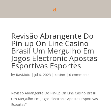
Revisão Abrangente Do
Pin-up On Line Casino
Brasil Um Mergulho Em
Jogos Electronic Apostas
Esportivas Esportes
by
RasMutu
|
Jul 6, 2023
|
casino
|
0 comments
Revisão Abrangente Do Pin-up On Line Casino Brasil
Um Mergulho Em Jogos Electronic Apostas Esportivas
Esportes”