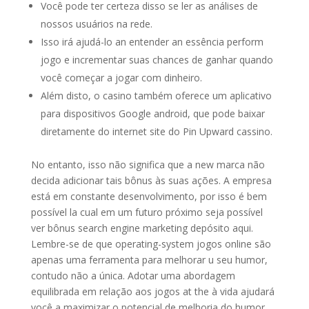
Você pode ter certeza disso se ler as análises de
nossos usuários na rede.
Isso irá ajudá-lo an entender an essência perform
jogo e incrementar suas chances de ganhar quando
você começar a jogar com dinheiro.
Além disto, o casino também oferece um aplicativo
para dispositivos Google android, que pode baixar
diretamente do internet site do Pin Upward cassino.
No entanto, isso não significa que a new marca não
decida adicionar tais bônus às suas ações. A empresa
está em constante desenvolvimento, por isso é bem
possível la cual em um futuro próximo seja possível
ver bônus search engine marketing depósito aqui.
Lembre-se de que operating-system jogos online são
apenas uma ferramenta para melhorar u seu humor,
contudo não a única. Adotar uma abordagem
equilibrada em relação aos jogos at the à vida ajudará
você a maximizar o potencial de melhoria do humor