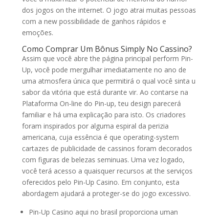
dos jogos on the internet. O jogo atrai muitas pessoas
com a new possibilidade de ganhos rápidos e
emoções.
Como Comprar Um Bônus Simply No Cassino?
Assim que você abre the página principal perform Pin-
Up, você pode mergulhar imediatamente no ano de
uma atmosfera única que permitirá o qual você sinta u
sabor da vitória que está durante vir. Ao contarse na
Plataforma On-line do Pin-up, teu design parecerá
familiar e há uma explicação para isto. Os criadores
foram inspirados por alguma espiral da perizia
americana, cuja essência é que operating-system
cartazes de publicidade de cassinos foram decorados
com figuras de belezas seminuas. Uma vez logado,
você terá acesso a quaisquer recursos at the serviços
oferecidos pelo Pin-Up Casino. Em conjunto, esta
abordagem ajudará a proteger-se do jogo excessivo.
Pin-Up Casino aqui no brasil proporciona uman