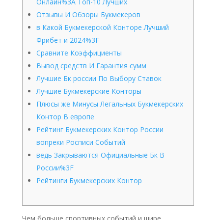
Онлайн%3A Топ-10 Лучших
Отзывы И Обзоры Букмекеров
в Какой Букмекерской Конторе Лучший
Фрибет и 2024%3F
Сравните Коэффициенты
Вывод средств И Гарантия сумм
Лучшие Бк россии По Выбору Ставок
Лучшие Букмекерские Конторы
Плюсы же Минусы Легальных Букмекерских
Контор В европе
Рейтинг Букмекерских Контор России
вопреки Росписи Событий
ведь Закрываются Официальные Бк В
России%3F
Рейтинги Букмекерских Контор
Чем больше спортивных событий и шире