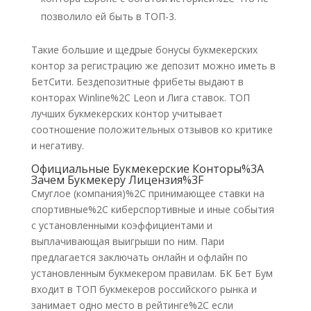
позволило ей быть в ТОП-3.
Такие большие и щедрые бонусы букмекерских
контор за регистрацию же депозит можно иметь в
БетСити. Бездепозитные фрибеты выдают в
конторах Winline%2C Leon и Лига ставок. ТОП
лучших букмекерских контор учитывает
соотношение положительных отзывов ко критике
и негативу.
Официальные Букмекерские Конторы%3A
Зачем Букмекеру Лицензия%3F
Смуглое (компания)%2C принимающее ставки на
спортивные%2C киберспортивные и иные события
с установленными коэффициентами и
выплачивающая выигрыши по ним. Пари
предлагается заключать онлайн и офлайн по
установленным букмекером правилам. БК Бет Бум
входит в ТОП букмекеров российского рынка и
занимает одно место в рейтинге%2C если