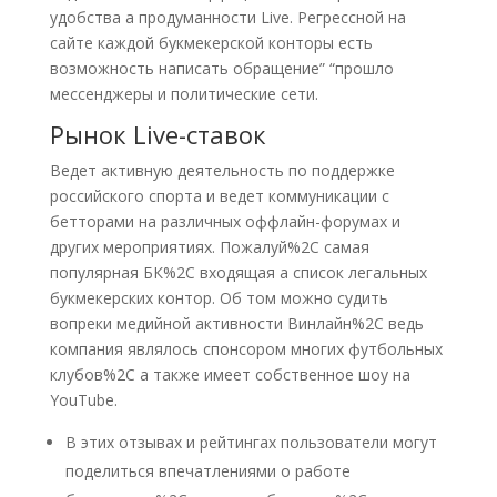
удобства а продуманности Live. Регрессной на
сайте каждой букмекерской конторы есть
возможность написать обращение” “прошло
мессенджеры и политические сети.
Рынок Live-ставок
Ведет активную деятельность по поддержке
российского спорта и ведет коммуникации с
бетторами на различных оффлайн-форумах и
других мероприятиях. Пожалуй%2C самая
популярная БК%2C входящая а список легальных
букмекерских контор. Об том можно судить
вопреки медийной активности Винлайн%2C ведь
компания являлось спонсором многих футбольных
клубов%2C а также имеет собственное шоу на
YouTube.
В этих отзывах и рейтингах пользователи могут
поделиться впечатлениями о работе