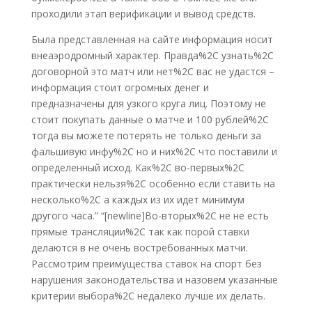
проходили этап верификации и вывод средств.
Была представленная на сайте информация носит
внеаэродромный характер. Правда%2C узнать%2C
договорной это матч или нет%2C вас не удастся –
информация стоит огромных денег и
предназначены для узкого круга лиц. Поэтому не
стоит покупать данные о матче и 100 рублей%2C
тогда вы можете потерять не только деньги за
фальшивую инфу%2C но и них%2C что поставили и
определенный исход. Как%2C во-первых%2C
практически нельзя%2C особенно если ставить на
несколько%2C а каждых из их идет минимум
другого часа.” “[newline]Во-вторых%2C не не есть
прямые трансляции%2C так как порой ставки
делаются в не очень востребованных матчи.
Рассмотрим преимущества ставок на спорт без
нарушения законодательства и назовем указанные
критерии выбора%2C недалеко лучше их делать.