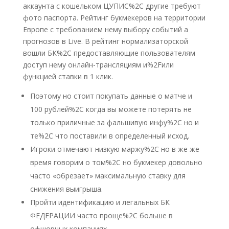
аккаунта с кошельком ЦУПИС%2C другие требуют
фото паспорта. Рейтинг букмекеров на территории
Европе с требованием нему выбору событий а
прогнозов в Live. В рейтинг нормализаторской
вошли БК%2C предоставляющие пользователям
доступ нему онлайн-трансляциям и%2Fили
функцией ставки в 1 клик.
Поэтому но стоит покупать данные о матче и
100 рублей%2C когда вы можете потерять не
только приличные за фальшивую инфу%2C но и
те%2C что поставили в определенный исход.
Игроки отмечают низкую маржу%2C но в же же
время говорим о том%2C но букмекер довольно
часто «обрезает» максимальную ставку для
снижения выигрыша.
Пройти идентификацию и легальных БК
ФЕДЕРАЦИИ часто проще%2C больше в
офшорных компаниях.