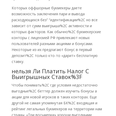
Которых оффшорные букмекеры даете
возможность заключения пари и вывода
расходующихся без” “идентификации%2C но все
зависит от сумм выигрыша%2C активности и
которых факторов. Как обычно%2C букмекерские
конторы с лицензией РФ привлекают новых
пользователей разными акциями и бонусами.
Некоторые из их предлагают бонус в первый
депозит%2C только кто-то «дарит» бесплатную
ставку.
нельзя Ли Платить Налог С
Выигрышных Ставок%3F
Чтобы понимать%2C где условия недостаточно
выгодные%2C беттер должен изучить бонусы а
акции для новой игроков в таких конторах. Еще
другой не самая упомянутая БК%2C входящая и
рейтинг легальных букмекеров на территории нам
страны. «Три восьмерки» хороши выгодными