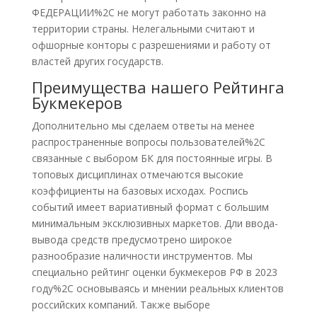
ФЕДЕРАЦИИ%2C не могут работать законно на
территории страны. Нелегальными считают и
офшорные конторы с разрешениями и работу от
властей других государств.
Преимущества нашего Рейтинга
Букмекеров
Дополнительно мы сделаем ответы на менее
распространенные вопросы пользователей%2C
связанные с выбором БК для постоянные игры. В
топовых дисциплинах отмечаются высокие
коэффициенты на базовых исходах. Роспись
событий имеет вариативный формат с большим
минимальным эксклюзивных маркетов. Дли ввода-
вывода средств предусмотрено широкое
разнообразие наличности инструментов. Мы
специально рейтинг оценки букмекеров РФ в 2023
году%2C основываясь и мнении реальных клиентов
российских компаний. Также выборе