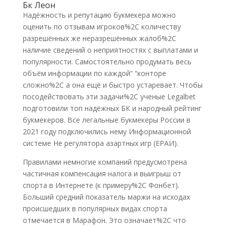
Бк Леон
Надёжность и репутацию букмекера можно
оценить по отзывам игроков%2C количеству
разрешённых же неразрешённых жалоб%2C
наличие сведений о неприятностях с выплатами и
популярности. Самостоятельно продумать весь
объём информации по каждой” “конторе
сложно%2C а она ещё и быстро устаревает. Чтобы
посодействовать эти задачи%2C ученые Legalbet
подготовили топ надёжных БК и народный рейтинг
букмекеров. Все легальные букмекеры России в
2021 году подключились нему Информационной
системе Не регулятора азартных игр (ЕРАИ).
Правилами немногие компаний предусмотрена
частичная компенсация налога и выигрыш от
спорта в Интернете (к примеру%2C Фонбет).
Больший средний показатель маржи на исходах
происшедших в популярных видах спорта
отмечается в Марафон. Это означает%2C что