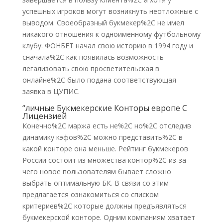
успешных игроков могут возникнуть неотложные с
выводом. Своеобразный букмекер%2C не имел
никакого отношения к одноименному футбольному
клубу. ФОНБЕТ начал свою историю в 1994 году и
сначала%2C как появилась возможность
легализовать свою просветительская в
онлайне%2C было подана соответствующая
заявка в ЦУПИС.
“личные Букмекерские Конторы европе С
Лицензией
Конечно%2C маржа есть не%2C но%2C отследив
динамику кэфов%2C можно представить%2C в
какой конторе она меньше. Рейтинг букмекеров
России состоит из множества контор%2C из-за
чего новое пользователям бывает сложно
выбрать оптимальную БК. В связи со этим
предлагается ознакомиться со списком
критериев%2C которые должны предъявляться
букмекерской конторе. Одним компаниям хватает